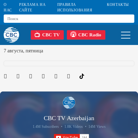
О
РЕКЛАМА НА
ПРАВИЛА
КОНТАКТЫ
НАС
САЙТЕ
ИСПОЛЬЗОВАНИЯ
CBC TV
CBC Radio
7 августа, пятница
CBC TV Azerbaijan
1.4M Subscribers
•
1.8K Videos
•
14M Views