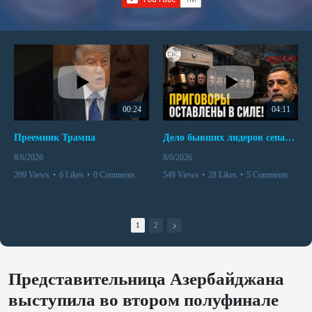
00:24
04:11
Преемник Трампа
Дело бывших лидеров сепаратистского режима в Карабахе
8/6/2026
8/6/2026
209 Views
•
6 Likes
•
0 Comments
549 Views
•
28 Likes
•
5 Comments
1
2
Представительница Азербайджана
выступила во втором полуфинале