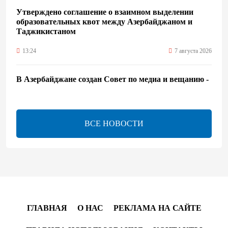
Утверждено соглашение о взаимном выделении
образовательных квот между Азербайджаном и
Таджикистаном
13:24
7 августа 2026
В Азербайджане создан Совет по медиа и вещанию -
Указ
13:16
7 августа 2026
ВСЕ НОВОСТИ
ЕАЭС расширяет финансовый рынок и вводит
единые правила электронной торговли - Мишустин
13:04
7 августа 2026
Узбекистан предложил ЕАЭС совместную
программу "зеленой трансформации"
ГЛАВНАЯ
О НАС
РЕКЛАМА НА САЙТЕ
12:54
7 августа 2026