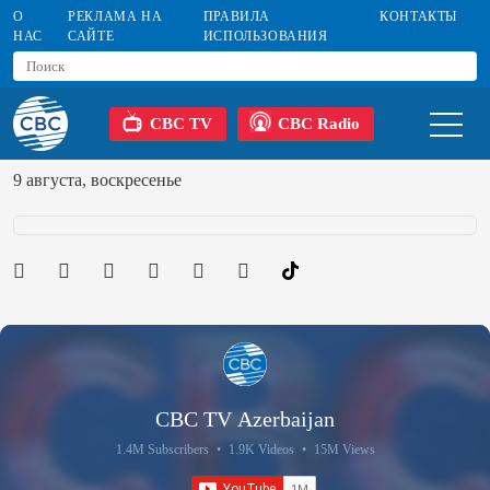
О
РЕКЛАМА НА
ПРАВИЛА
КОНТАКТЫ
НАС
САЙТЕ
ИСПОЛЬЗОВАНИЯ
CBC TV
CBC Radio
9 августа, воскресенье
CBC TV Azerbaijan
1.4M Subscribers
•
1.9K Videos
•
15M Views