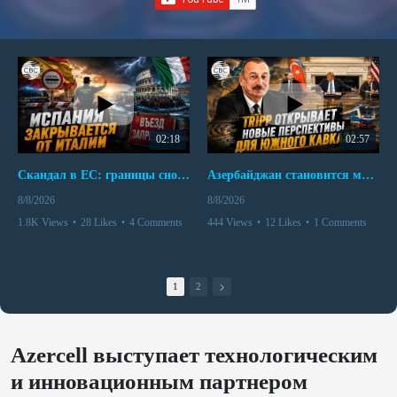
02:18
02:57
Скандал в ЕС: границы снова под контролем
Азербайджан становится мостом между Востоком и Западом
8/8/2026
8/8/2026
1.8K Views
•
28 Likes
•
4 Comments
444 Views
•
12 Likes
•
1 Comments
1
2
Azercell выступает технологическим
и инновационным партнером