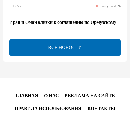
17:56
8 августа 2026
Иран и Оман близки к соглашению по Ормузскому
проливу – Арагчи
17:46
8 августа 2026
ВСЕ НОВОСТИ
Телефонный разговор лидеров - показатель
институционализации процесса нормализации
между Азербайджаном и Арменией — Цукерман
17:00
8 августа 2026
Хикмет Гаджиев поделился публикацией в связи с
ГЛАВНАЯ
О НАС
РЕКЛАМА НА САЙТЕ
годовщиной Вашингтонского саммита (ВИДЕО)
ПРАВИЛА ИСПОЛЬЗОВАНИЯ
КОНТАКТЫ
15:14
8 августа 2026
В минобороны Азербайджана прошло собрание