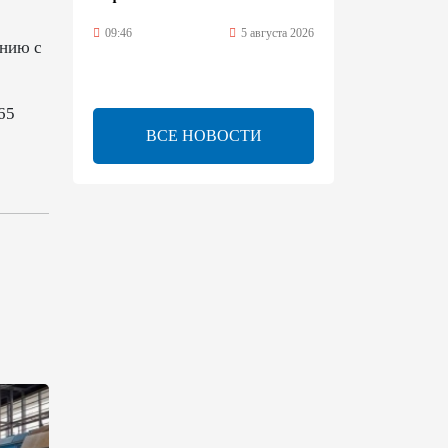
09:46
5 августа 2026
ению с
Турецко-американский
ученый Эргун Кырлыковалы
65
раскритиковал позицию
ВСЕ НОВОСТИ
Талеба по вопросу Рубена
Варданяна
09:42
5 августа 2026
Средний коридор открывает
широкие возможности для
торговли Европы и Азии -
ОЭСР (Эксклюзив)
09:00
5 августа 2026
Центральная Азия ускоряет
цифровой переход: платежи
превращаются в