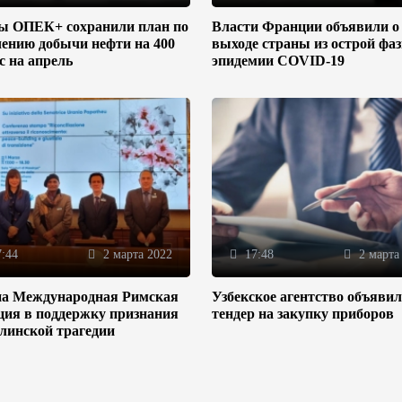
ы ОПЕК+ сохранили план по
Власти Франции объявили о
ению добычи нефти на 400
выходе страны из острой фа
/с на апрель
эпидемии COVID-19
:44
2 марта 2022
17:48
2 марта
на Международная Римская
Узбекское агентство объяви
ция в поддержку признания
тендер на закупку приборов
линской трагедии