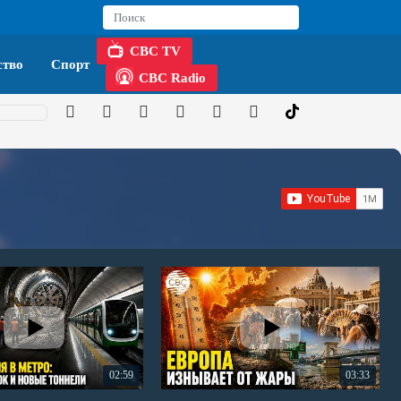
CBC TV
тво
Спорт
CBC Radio
02:59
03:33