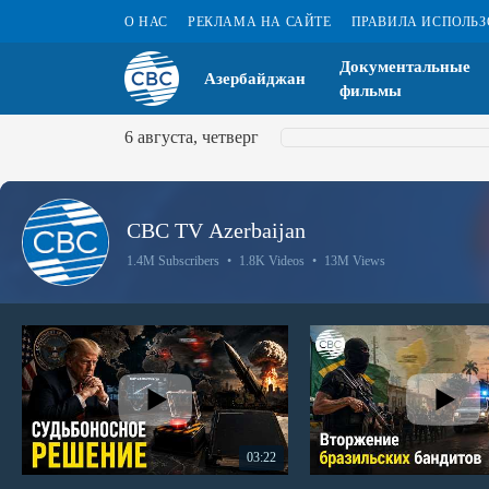
О НАС
РЕКЛАМА НА САЙТЕ
ПРАВИЛА ИСПОЛЬ
Документальные
Азербайджан
фильмы
6 августа, четверг
CBC TV Azerbaijan
1.4M Subscribers
•
1.8K Videos
•
13M Views
03:22