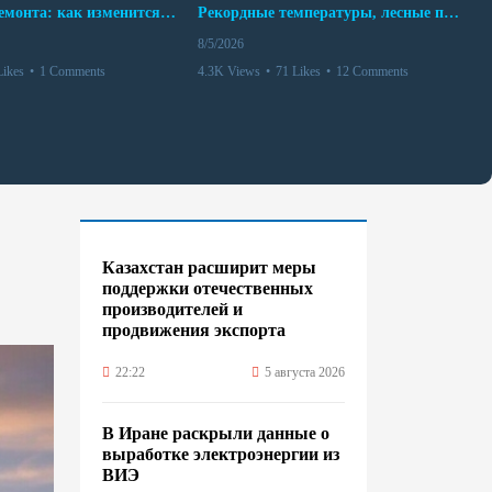
10 месяцев ремонта: как изменится работа Бакинского метро с 15 августа
Рекордные температуры, лесные пожары и красный уровень опасности
8/5/2026
Likes
•
1 Comments
4.3K Views
•
71 Likes
•
12 Comments
Казахстан расширит меры
поддержки отечественных
производителей и
продвижения экспорта
22:22
5 августа 2026
В Иране раскрыли данные о
выработке электроэнергии из
ВИЭ