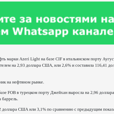
ть марки Azeri Light на базе CIF в итальянском порту Аугус
елем на 2,93 доллара США, или 2,6% и составила 116,41 до
ник на нефтяном рынке.
 базе FOB в турецком порту Джейхан выросла на 2,96 долла
а баррель.
2 доллара США или 3,1% по сравнению с предыдущим показ