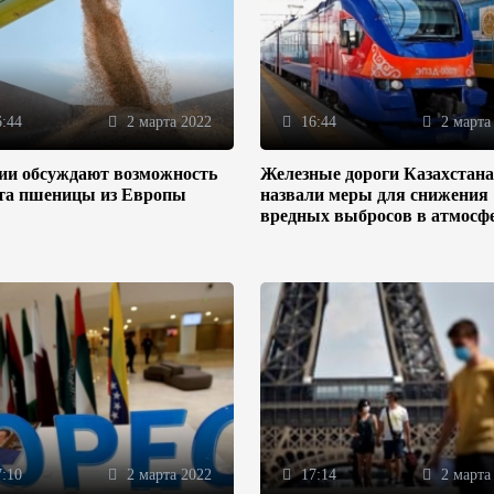
:44
2 марта 2022
16:44
2 марта
зии обсуждают возможность
Железные дороги Казахстана
та пшеницы из Европы
назвали меры для снижения
вредных выбросов в атмосф
:10
2 марта 2022
17:14
2 марта