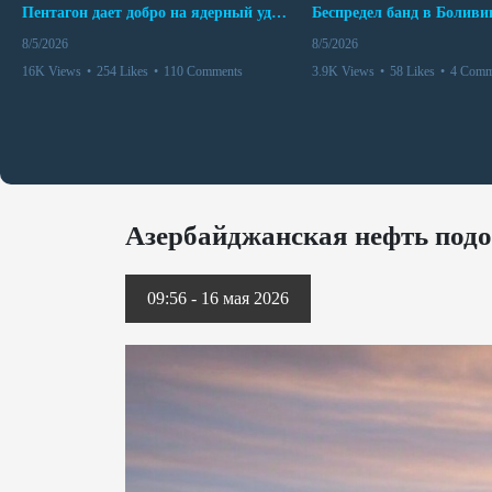
Пентагон дает добро на ядерный удар по противникам США
8/5/2026
8/5/2026
16K Views
•
254 Likes
•
110 Comments
3.9K Views
•
58 Likes
•
4 Comm
Азербайджанская нефть под
09:56 - 16 мая 2026