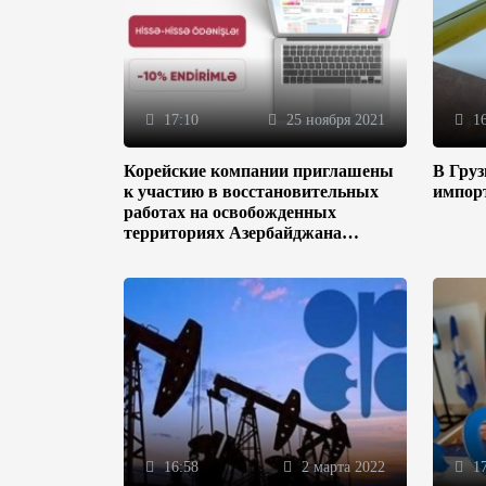
17:10
25 ноября 2021
16
Корейские компании приглашены
В Гру
к участию в восстановительных
импор
работах на освобожденных
территориях Азербайджана
(ФОТО)
16:58
2 марта 2022
17