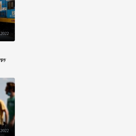
инфраструктуру роста
08:00
5 августа 2026
 2022
"Трабзонспор" договорился о
переходе Мохамеда Салаха
02:42
5 августа 2026
еру
Эмир Катара обсудил с
Трампом ситуацию вокруг
Ирана
22:54
4 августа 2026
В Физулинском районе
вспыхнул пожар на открытой
местности
 2022
21:58
4 августа 2026