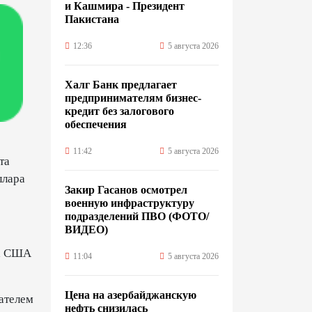
и Кашмира - Президент
Пакистана
12:36
5 августа 2026
Халг Банк предлагает
предпринимателям бизнес-
кредит без залогового
обеспечения
11:42
5 августа 2026
та
ллара
Закир Гасанов осмотрел
военную инфраструктуру
подразделений ПВО (ФОТО/
ВИДЕО)
ра США
11:04
5 августа 2026
Цена на азербайджанскую
ателем
нефть cнизилась