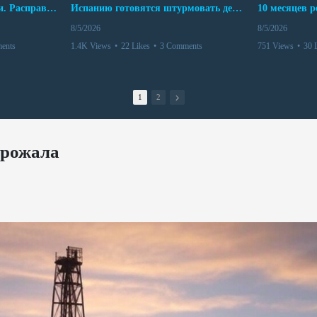
Беспредел банд в Боливии. Расправы над наркоторговцами
Испанию готовятся штурмовать десятки тысяч марокканцев
8/5/2026
8/5/2026
ents
1.4K Views
•
22 Likes
•
3 Comments
751 Views
•
30 
1
2
орожала