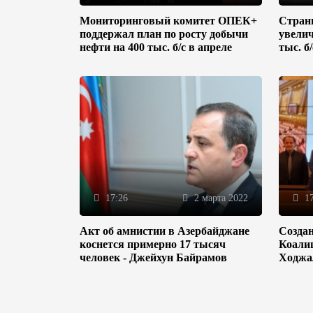
Мониторинговый комитет ОПЕК+
Стран
поддержал план по росту добычи
увелич
нефти на 400 тыс. б/с в апреле
тыс. б
17:26
2 марта 2022
17
Акт об амнистии в Азербайджане
Созда
коснется примерно 17 тысяч
Коали
человек - Джейхун Байрамов
Ходжа