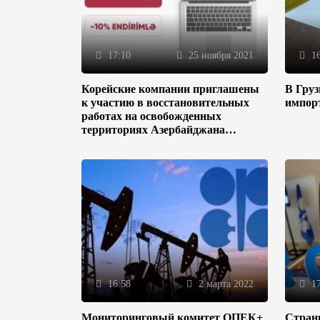
17:10
25 ноября 2021
16
Корейские компании приглашены
В Гру
к участию в восстановительных
импор
работах на освобожденных
территориях Азербайджана
(ФОТО)
16:58
2 марта 2022
17
Мониторинговый комитет ОПЕК+
Стран