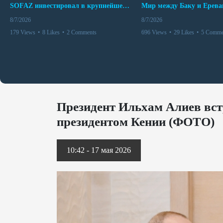
SOFAZ инвестировал в крупнейшего независимого производителя электроэнергии Перу
8/7/2026
8/7/2026
179 Views
•
8 Likes
•
2 Comments
696 Views
•
29 Likes
•
5 Comme
Президент Ильхам Алиев встр
президентом Кении (ФОТО)
10:42 - 17 мая 2026