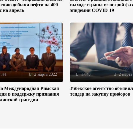
ению добычи нефти на 400
выходе страны из острой фа
/с на апрель
эпидемии COVID-19
:44
2 марта 2022
17:48
2 марта
на Международная Римская
Узбекское агентство объяви
ция в поддержку признания
тендер на закупку приборов
линской трагедии