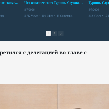
Мир между Баку и Ереваном запускает крупные логистические проекты
Что означает союз Турции, Саудовской Аравии и Пакистана?
8/7/2026
8/7/2026
nts
5.7K Views
•
101 Likes
•
48 Comments
812 Views
•
17 
1
2
етился с делегацией во главе с