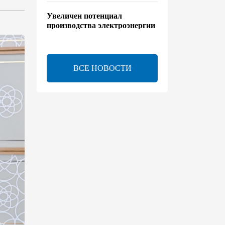
Увеличен потенциал
производства электроэнергии
на Исфаханской ТЭС
00:44
8 августа 2026
ВСЕ НОВОСТИ
Китайская компания Jiangsu
Yiershi планирует
инвестировать $30 млн в
Узбекистан
22:14
7 августа 2026
В годовщину Вашингтонского
саммита настало время
перейти к практической
реализации TRIPP - Секута
21:08
7 августа 2026