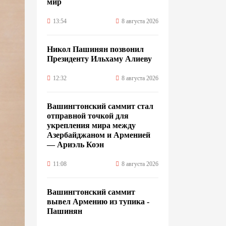
мир
13:54
8 августа 2026
Никол Пашинян позвонил
Президенту Ильхаму Алиеву
12:32
8 августа 2026
Вашингтонский саммит стал
отправной точкой для
укрепления мира между
Азербайджаном и Арменией
— Ариэль Коэн
11:08
8 августа 2026
Вашингтонский саммит
вывел Армению из тупика -
Пашинян