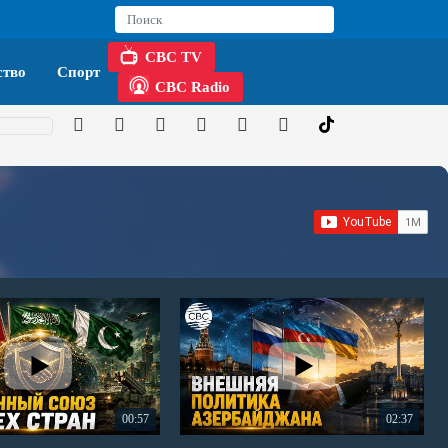
CBC TV
тво
Спорт
CBC Radio
00:57
02:37