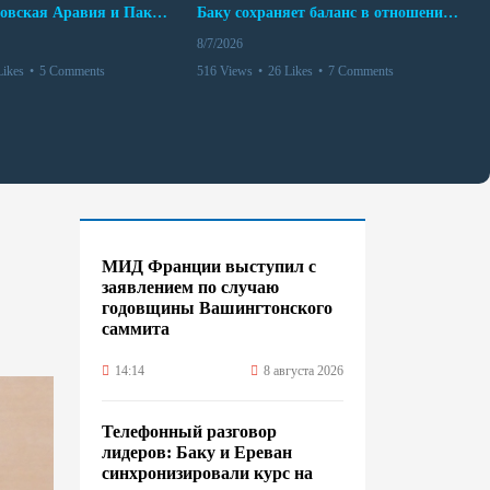
Турция, Саудовская Аравия и Пакистан подписали соглашение о совместной обороне
Баку сохраняет баланс в отношениях с Москвой и Киевом
8/7/2026
Likes
•
5 Comments
516 Views
•
26 Likes
•
7 Comments
МИД Франции выступил с
заявлением по случаю
годовщины Вашингтонского
саммита
14:14
8 августа 2026
Телефонный разговор
лидеров: Баку и Ереван
синхронизировали курс на