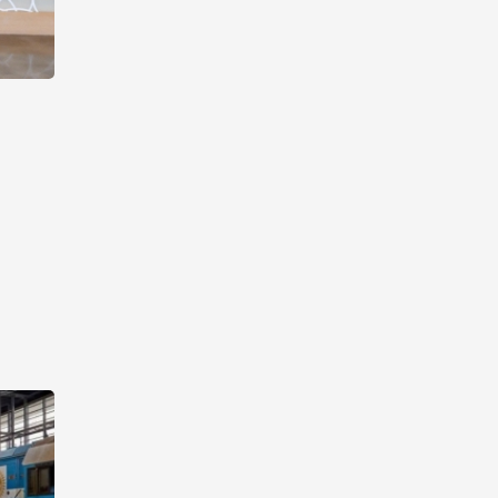
Оборонное соглашение не
направлено против какой-
либо страны — Эрдоган
20:00
7 августа 2026
Минфин Азербайджана
отчитался о работе,
проделанной в I полугодии
17:20
7 августа 2026
PASHA Holding продолжает
успешную реализацию
проекта «Fərqindəlik»,
который был запущен в 2025
году (ФОТО)
17:00
7 августа 2026