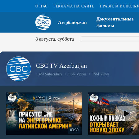
О НАС
РЕКЛАМА НА САЙТЕ
ПРАВИЛА ИСПОЛЬ
Документальные
Азербайджан
фильмы
8 августа, суббота
CBC TV Azerbaijan
1.4M Subscribers
•
1.8K Videos
•
15M Views
03:30