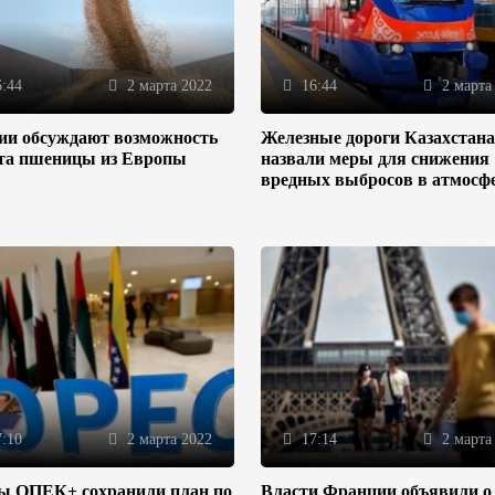
:44
2 марта 2022
16:44
2 марта
зии обсуждают возможность
Железные дороги Казахстана
та пшеницы из Европы
назвали меры для снижения
вредных выбросов в атмосф
:10
2 марта 2022
17:14
2 марта
ы ОПЕК+ сохранили план по
Власти Франции объявили о