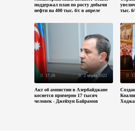
поддержал план по росту добычи
увелич
нефти на 400 тыс. б/с в апреле
тыс. б
17:26
2 марта 2022
17
Акт об амнистии в Азербайджане
Созда
коснется примерно 17 тысяч
Коали
человек - Джейхун Байрамов
Ходжа