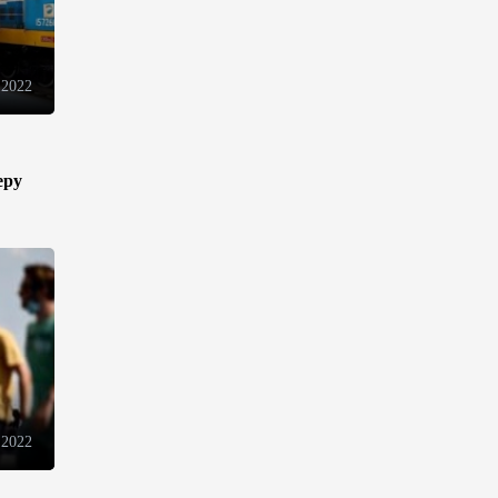
Azercell представляет годовую
подписку на сервис
«ZengimCELL»
 2022
15:48
7 августа 2026
ВБ одобрил проект по
устранению утечек газа в
еру
Азербайджане
15:46
7 августа 2026
Азербайджан вошел в число
первых стран,
протестировавших систему
eTIR – IRU
15:12
7 августа 2026
 2022
Определены права и
обязанности Совета по медиа