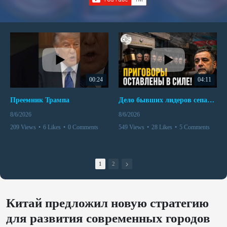
00:24
04:11
Преемник Трампа
Дело бывших лидеров сепаратистского режима в Карабахе
8/6/2026
8/6/2026
209 Views
•
6 Likes
•
0 Comments
549 Views
•
28 Likes
•
5 Comments
1
2
Китай предложил новую стратегию
для развития современных городов