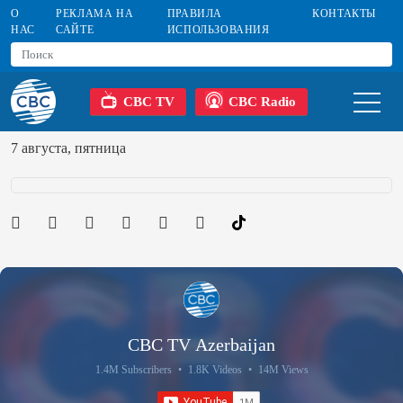
О
РЕКЛАМА НА
ПРАВИЛА
КОНТАКТЫ
НАС
САЙТЕ
ИСПОЛЬЗОВАНИЯ
CBC TV
CBC Radio
7 августа, пятница
CBC TV Azerbaijan
1.4M Subscribers
•
1.8K Videos
•
14M Views