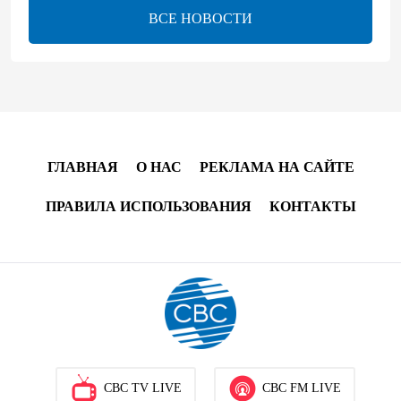
ВСЕ НОВОСТИ
bp о ходе строительства солнечной электростанции
"Шафаг"
13:18
6 августа 2026
Усиливается контроль в связи с импортируемыми в
Азербайджан непродовольственными товарами
ГЛАВНАЯ
О НАС
РЕКЛАМА НА САЙТЕ
13:16
6 августа 2026
ПРАВИЛА ИСПОЛЬЗОВАНИЯ
КОНТАКТЫ
В суде по апелляционным жалобам граждан
Армении объявлено окончательное решение
12:30
6 августа 2026
Цены на азербайджанскую нефть изменились
разнонаправленно
CBC TV LIVE
CBC FM LIVE
10:14
6 августа 2026