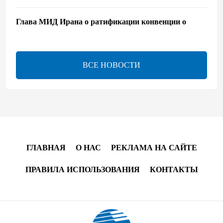
Глава МИД Ирана о ратификации конвенции о
правовом статусе Каспия
17:56
8 августа 2026
ВСЕ НОВОСТИ
Иран и Оман близки к соглашению по Ормузскому
проливу – Арагчи
17:46
8 августа 2026
Телефонный разговор лидеров - показатель
институционализации процесса нормализации
ГЛАВНАЯ
О НАС
РЕКЛАМА НА САЙТЕ
между Азербайджаном и Арменией — Цукерман
ПРАВИЛА ИСПОЛЬЗОВАНИЯ
КОНТАКТЫ
17:00
8 августа 2026
Хикмет Гаджиев поделился публикацией в связи с
годовщиной Вашингтонского саммита (ВИДЕО)