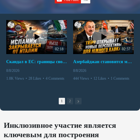
02:18
02:57
Скандал в ЕС: границы снова под контролем
Азербайджан становится мостом между Востоком и Западом
8/8/2026
8/8/2026
1.8K Views
•
28 Likes
•
4 Comments
444 Views
•
12 Likes
•
1 Comments
1
2
Инклюзивное участие является
ключевым для построения