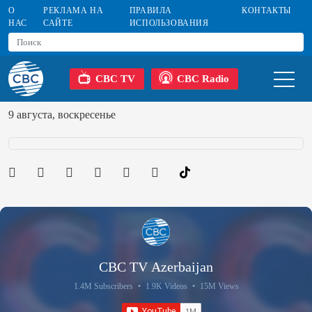
О
РЕКЛАМА НА
ПРАВИЛА
КОНТАКТЫ
НАС
САЙТЕ
ИСПОЛЬЗОВАНИЯ
CBC TV
CBC Radio
9 августа, воскресенье
CBC TV Azerbaijan
1.4M Subscribers
•
1.9K Videos
•
15M Views