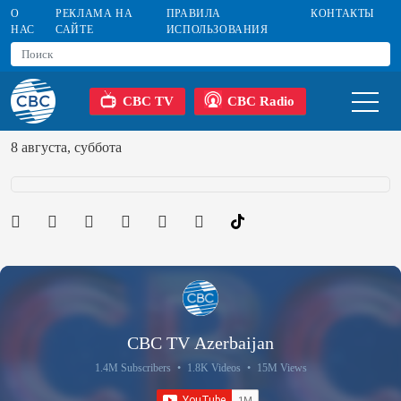
О
РЕКЛАМА НА
ПРАВИЛА
КОНТАКТЫ
НАС
САЙТЕ
ИСПОЛЬЗОВАНИЯ
CBC TV
CBC Radio
8 августа, суббота
CBC TV Azerbaijan
1.4M Subscribers
•
1.8K Videos
•
15M Views