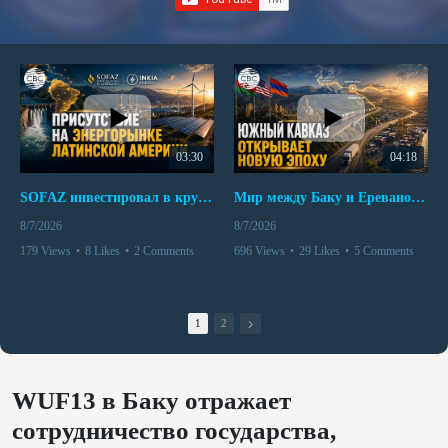
03:30
04:18
SOFAZ инвестировал в крупнейшего независимого производителя электроэнергии Перу
Мир между Баку и Ереваном запускает крупные логистические проекты
8/7/2026
8/7/2026
179 Views
•
8 Likes
•
2 Comments
696 Views
•
29 Likes
•
5 Comments
1
2
WUF13 в Баку отражает
сотрудничество государства,