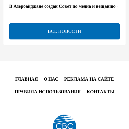
В Азербайджане создан Совет по медиа и вещанию -
Указ
13:16
7 августа 2026
ВСЕ НОВОСТИ
ЕАЭС расширяет финансовый рынок и вводит
единые правила электронной торговли - Мишустин
13:04
7 августа 2026
Узбекистан предложил ЕАЭС совместную
программу "зеленой трансформации"
ГЛАВНАЯ
О НАС
РЕКЛАМА НА САЙТЕ
12:54
7 августа 2026
ПРАВИЛА ИСПОЛЬЗОВАНИЯ
КОНТАКТЫ
ЕАЭС сохраняет положительную динамику
экономики и наращивает взаимную торговлю –
Мишустин
12:48
7 августа 2026