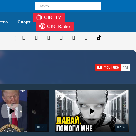
CBC TV
тво
Спорт
CBC Radio
01:25
02:37