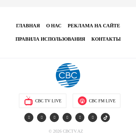
13:04
7 августа 2026
Узбекистан предложил ЕАЭС совместную
программу "зеленой трансформации"
ГЛАВНАЯ
О НАС
РЕКЛАМА НА САЙТЕ
12:54
7 августа 2026
ПРАВИЛА ИСПОЛЬЗОВАНИЯ
КОНТАКТЫ
ЕАЭС сохраняет положительную динамику
экономики и наращивает взаимную торговлю –
Мишустин
12:48
7 августа 2026
Новые соглашения ЕАЭС создают условия для
электронной торговли и общего рынка - Турчин
CBC TV LIVE
CBC FM LIVE
12:18
7 августа 2026
Беларусь предложила пересмотреть механизм
© 2026 CBCTV.AZ
финансирования промкооперации в ЕАЭС