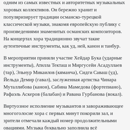
одним из самых известных и авторитетных музыкальных
хоровых коллективов. Он бережно хранит и
популяризирует традиции османско-турецкой
классической музыки, знакомя европейскую публику с
произведениями знаменитых османских композиторов.
На концертах хора традиционно звучат такие
аутентичные инструменты, как уд, ней, канон и танбур.
В мероприятии приняли участие Хейдар Бука (ударные
инструменты), Атилла Текташ и Миргусейн Асадуллаев
(тар), Эльнур Микаилов (кяманча), Сидги Саваш (уд),
Йельда Демир (гавал), заслуженная артистка Чинара
Муталлибова (канон), Сабина Мамедова (фортепиано),
Рафаэль Аскеров (балабан) и Равана Гурбанова (вокал).
Виртуозное исполнение музыкантов и завораживающее
многоголосие хора с первых минут покорили зал, и
зрители отмечали каждый номер продолжительными
овациями. Музыка буквально заполнила всё