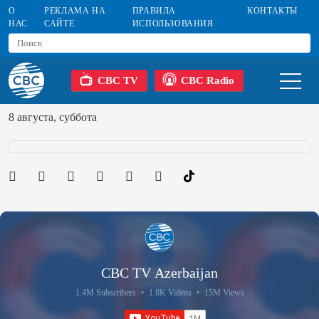
О
РЕКЛАМА НА
ПРАВИЛА
КОНТАКТЫ
НАС
САЙТЕ
ИСПОЛЬЗОВАНИЯ
CBC TV
CBC Radio
8 августа, суббота
CBC TV Azerbaijan
1.4M Subscribers
•
1.8K Videos
•
15M Views