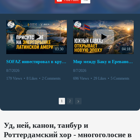
03:30
04:18
SOFAZ инвестировал в крупнейшего независимого производителя электроэнергии Перу
Мир между Баку и Ереваном запускает крупные логистические проекты
8/7/2026
8/7/2026
179 Views
•
8 Likes
•
2 Comments
696 Views
•
29 Likes
•
5 Comments
1
2
Уд, ней, канон, танбур и
Роттердамский хор - многоголосие в