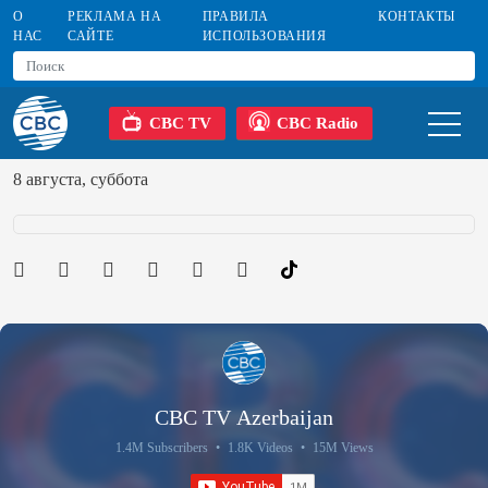
О
РЕКЛАМА НА
ПРАВИЛА
КОНТАКТЫ
НАС
САЙТЕ
ИСПОЛЬЗОВАНИЯ
CBC TV
CBC Radio
8 августа, суббота
CBC TV Azerbaijan
1.4M Subscribers
•
1.8K Videos
•
15M Views