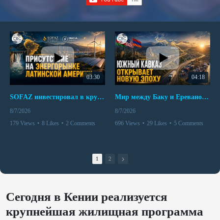
03:30
04:18
SOFAZ инвестировал в крупнейшего независимого производителя электроэнергии Перу
Мир между Баку и Ереваном запускает крупные логистические проекты
8/7/2026
8/7/2026
179 Views
•
8 Likes
•
2 Comments
696 Views
•
29 Likes
•
5 Comments
1
2
Сегодня в Кении реализуется
крупнейшая жилищная программа