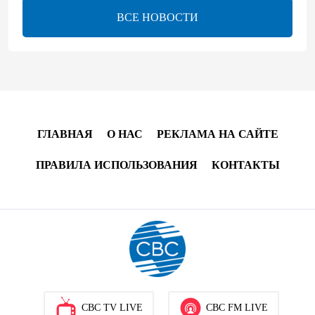
21:08
7 августа 2026
ВСЕ НОВОСТИ
Оборонное соглашение не направлено против какой-
либо страны — Эрдоган
20:00
7 августа 2026
Минфин Азербайджана отчитался о работе,
ГЛАВНАЯ
О НАС
РЕКЛАМА НА САЙТЕ
проделанной в I полугодии
ПРАВИЛА ИСПОЛЬЗОВАНИЯ
КОНТАКТЫ
17:20
7 августа 2026
PASHA Holding продолжает успешную реализацию
проекта «Fərqindəlik», который был запущен в 2025
году (ФОТО)
17:00
7 августа 2026
Azercell представляет годовую подписку на сервис
CBC TV LIVE
CBC FM LIVE
«ZengimCELL»