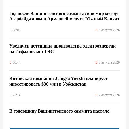
Год после Вашингтонского саммита: как мир между
Азербайджаном и Арменией меняет Южный Кавказ
08:00
8 августа 2026
Увеличен потенциал производства электроэнергии
на Исфаханской ТЭС
00:44
8 августа 2026
Китайская компания Jiangsu Yiershi планирует
инвестировать $30 млн в Узбекистан
22:14
7 августа 2026
В годовщину Вашингтонского саммита настало
время перейти к практической реализации TRIPP -
Секута