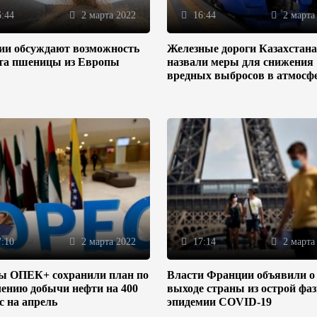
:44
2 марта 2022
16:44
2 марта
зии обсуждают возможность
Железные дороги Казахстана
та пшеницы из Европы
назвали меры для снижения
вредных выбросов в атмосф
:10
2 марта 2022
17:14
2 марта
ы ОПЕК+ сохранили план по
Власти Франции объявили о
ению добычи нефти на 400
выходе страны из острой фа
/с на апрель
эпидемии COVID-19