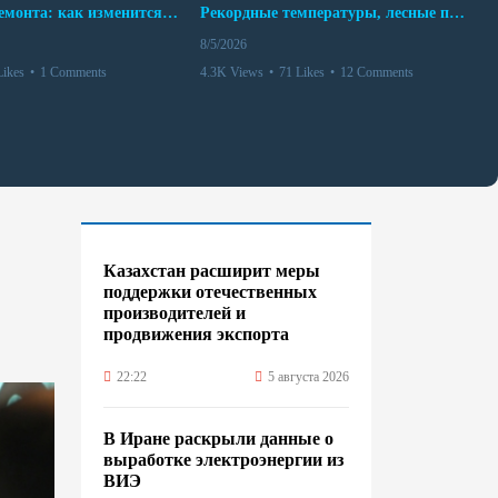
10 месяцев ремонта: как изменится работа Бакинского метро с 15 августа
Рекордные температуры, лесные пожары и красный уровень опасности
8/5/2026
Likes
•
1 Comments
4.3K Views
•
71 Likes
•
12 Comments
Казахстан расширит меры
поддержки отечественных
производителей и
продвижения экспорта
22:22
5 августа 2026
В Иране раскрыли данные о
выработке электроэнергии из
ВИЭ