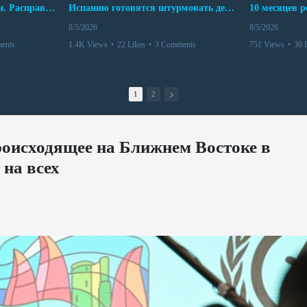
Беспредел банд в Боливии. Расправы над наркоторговцами
Испанию готовятся штурмовать десятки тысяч марокканцев
8/5/2026
8/5/2026
ents
1.4K Views
•
22 Likes
•
3 Comments
751 Views
•
30 
1
2
оисходящее на Ближнем Востоке в
 на всех