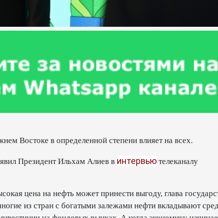
нем Востоке в определенной степени влияет на всех.
интервью
 заявил Президент Ильхам Алиев в
телеканалу
ысокая цена на нефть может принести выгоду, глава государс
многие из стран с богатыми залежами нефти вкладывают сред
 инвестиции на фондовых рынках. А когда экономику начинае