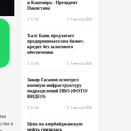
и Кашмира - Президент
Пакистана
12:36
5 августа 2026
Халг Банк предлагает
предпринимателям бизнес-
кредит без залогового
обеспечения
11:42
5 августа 2026
Закир Гасанов осмотрел
военную инфраструктуру
подразделений ПВО (ФОТО/
ВИДЕО)
11:04
5 августа 2026
тва
ства в
Цена на азербайджанскую
нефть cнизилась
т