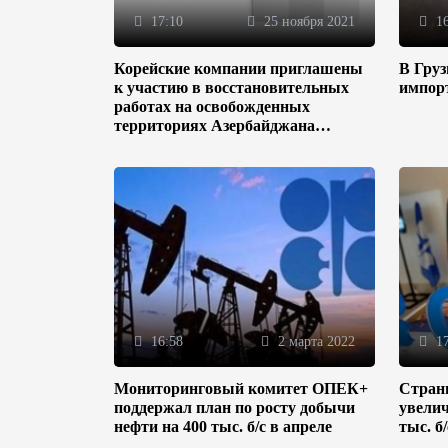
17:10
25 ноября 2021
16
Корейские компании приглашены
В Гру
к участию в восстановительных
импор
работах на освобожденных
территориях Азербайджана
(ФОТО)
16:58
2 марта 2022
17
Мониторинговый комитет ОПЕК+
Стран
поддержал план по росту добычи
увелич
нефти на 400 тыс. б/с в апреле
тыс. б