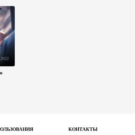
Иран и Оман продолжают
переговоры по безопасному
маршруту в Ормузском
проливе - Багаи
21:36
4 августа 2026
Обсуждено расширение
 2022
сотрудничества между
Казахстаном и Арменией
ло
17:40
4 августа 2026
Иран считает Пакистан
долгосрочным
стратегическим партнером –
министр
15:44
4 августа 2026
ПОЛЬЗОВАНИЯ
КОНТАКТЫ