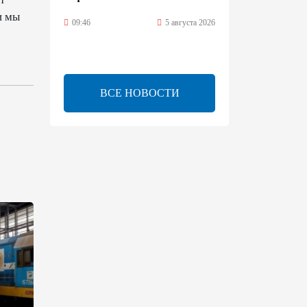
и мы
09:46
5 августа 2026
Турецко-американский
ученый Эргун Кырлыковалы
раскритиковал позицию
ВСЕ НОВОСТИ
Талеба по вопросу Рубена
Варданяна
09:42
5 августа 2026
Средний коридор открывает
широкие возможности для
торговли Европы и Азии -
ОЭСР (Эксклюзив)
09:00
5 августа 2026
Центральная Азия ускоряет
цифровой переход: платежи
превращаются в