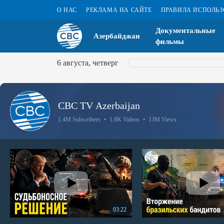
О НАС
РЕКЛАМА НА САЙТЕ
ПРАВИЛА ИСПОЛЬ
Документальные
Азербайджан
фильмы
6 августа, четверг
CBC TV Azerbaijan
1.4M Subscribers
•
1.8K Videos
•
13M Views
03:22