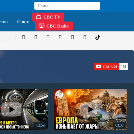
CBC TV
тво
Спорт
CBC Radio
02:59
03:33