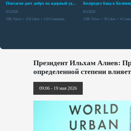
Пентагон дает добро на ядерный удар по противникам США
8/5/2026
8/5/2026
16K Views
•
254 Likes
•
110 Comments
3.9K Views
•
58 Likes
•
4 Comm
Президент Ильхам Алиев: Пр
определенной степени влияет
09:06 - 19 мая 2026