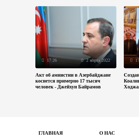
17:26
2 марта 2022
17
Акт об амнистии в Азербайджане
Созда
коснется примерно 17 тысяч
Коали
человек - Джейхун Байрамов
Ходжа
ГЛАВНАЯ
О НАС