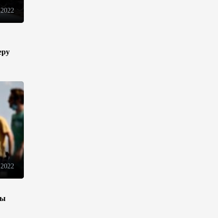
инфраструктуру роста
 2022
08:00
5 августа 2026
еру
"Трабзонспор" договорился о
переходе Мохамеда Салаха
02:42
5 августа 2026
Эмир Катара обсудил с
Трампом ситуацию вокруг
Ирана
22:54
4 августа 2026
 2022
В Физулинском районе
вспыхнул пожар на открытой
местности
зы
21:58
4 августа 2026