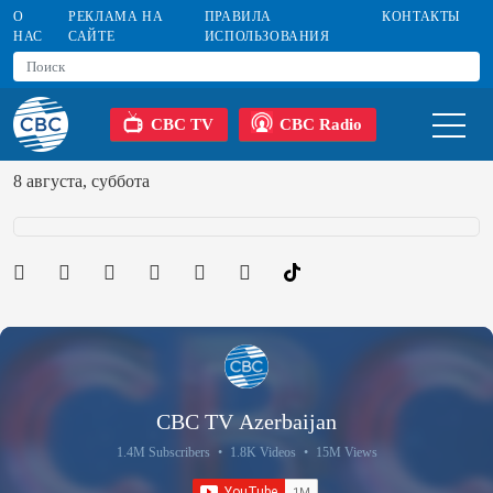
О
РЕКЛАМА НА
ПРАВИЛА
КОНТАКТЫ
НАС
САЙТЕ
ИСПОЛЬЗОВАНИЯ
CBC TV
CBC Radio
8 августа, суббота
CBC TV Azerbaijan
1.4M Subscribers
•
1.8K Videos
•
15M Views