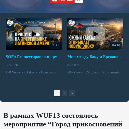
03:30
04:18
SOFAZ инвестировал в крупнейшего независимого производителя электроэнергии Перу
Мир между Баку и Ереваном запускает крупные логистические проекты
8/7/2026
8/7/2026
179 Views
•
8 Likes
•
2 Comments
696 Views
•
29 Likes
•
5 Comments
1
2
В рамках WUF13 состоялось
мероприятие “Город прикосновений