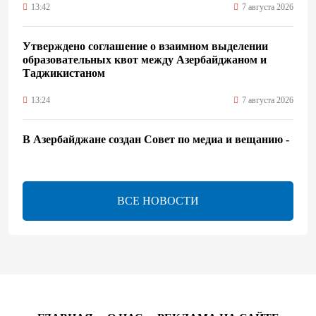
13:42
7 августа 2026
Утверждено соглашение о взаимном выделении
образовательных квот между Азербайджаном и
Таджикистаном
13:24
7 августа 2026
В Азербайджане создан Совет по медиа и вещанию -
Указ
13:16
7 августа 2026
ВСЕ НОВОСТИ
ЕАЭС расширяет финансовый рынок и вводит
единые правила электронной торговли - Мишустин
13:04
7 августа 2026
Узбекистан предложил ЕАЭС совместную
программу "зеленой трансформации"