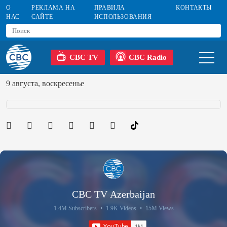
О
РЕКЛАМА НА
ПРАВИЛА
КОНТАКТЫ
НАС
САЙТЕ
ИСПОЛЬЗОВАНИЯ
CBC TV
CBC Radio
9 августа, воскресенье
CBC TV Azerbaijan
1.4M Subscribers
•
1.9K Videos
•
15M Views