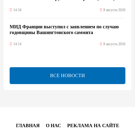
14:34
8 августа 2026
МИД Франции выступил с заявлением по случаю
годовщины Вашингтонского саммита
14:14
8 августа 2026
Телефонный разговор лидеров: Баку и Ереван
синхронизировали курс на мир
ВСЕ НОВОСТИ
13:54
8 августа 2026
Никол Пашинян позвонил Президенту Ильхаму
Алиеву
12:32
8 августа 2026
ГЛАВНАЯ
О НАС
РЕКЛАМА НА САЙТЕ
Вашингтонский саммит стал отправной точкой для
укрепления мира между Азербайджаном и