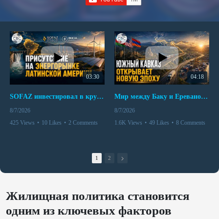
03:30
04:18
SOFAZ инвестировал в крупнейшего независимого производителя электроэнергии Перу
Мир между Баку и Ереваном запускает крупные логистические проекты
8/7/2026
8/7/2026
425 Views
•
10 Likes
•
2 Comments
1.6K Views
•
49 Likes
•
8 Comments
1
2
Жилищная политика становится
одним из ключевых факторов