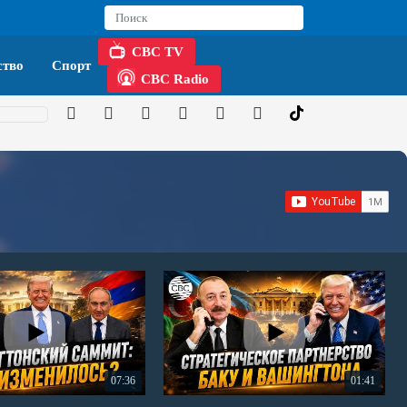
CBC TV
тво
Спорт
CBC Radio
07:36
01:41