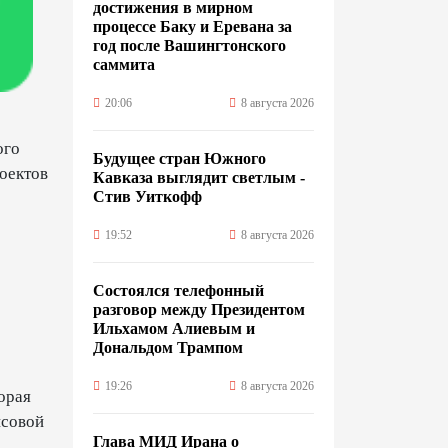
достижения в мирном
процессе Баку и Еревана за
год после Вашингтонского
саммита
20:06
8 августа 2026
ого
Будущее стран Южного
оектов
Кавказа выглядит светлым -
Стив Уиткофф
19:52
8 августа 2026
Состоялся телефонный
разговор между Президентом
Ильхамом Алиевым и
Дональдом Трампом
19:26
8 августа 2026
орая
нсовой
Глава МИД Ирана о