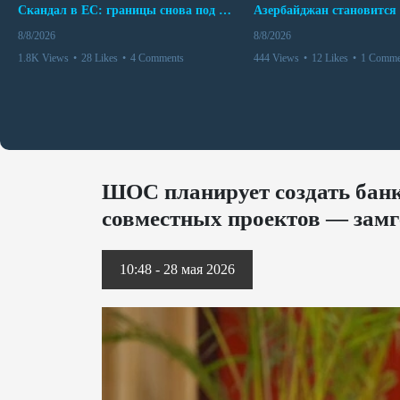
Скандал в ЕС: границы снова под контролем
8/8/2026
8/8/2026
1.8K Views
•
28 Likes
•
4 Comments
444 Views
•
12 Likes
•
1 Comme
ШОС планирует создать бан
совместных проектов — замг
10:48 - 28 мая 2026