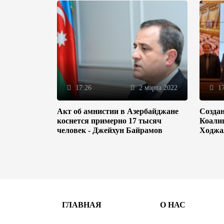
17:26
2 марта 2022
17
Акт об амнистии в Азербайджане
Созда
коснется примерно 17 тысяч
Коали
человек - Джейхун Байрамов
Ходжа
ГЛАВНАЯ
О НАС