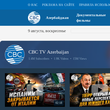
О НАС
РЕКЛАМА НА САЙТЕ
ПРАВИЛА ИСПОЛЬ
Документальные
Азербайджан
фильмы
9 августа, воскресенье
CBC TV Azerbaijan
1.4M Subscribers
•
1.9K Videos
•
15M Views
02:18