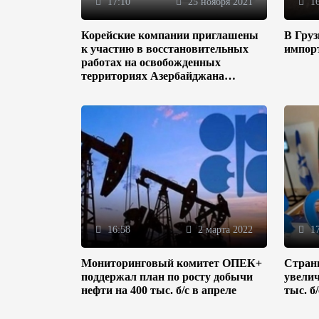
17:10
25 ноября 2021
16
Корейские компании приглашены
В Гру
к участию в восстановительных
импор
работах на освобожденных
территориях Азербайджана
(ФОТО)
16:58
2 марта 2022
17
Мониторинговый комитет ОПЕК+
Стран
поддержал план по росту добычи
увелич
нефти на 400 тыс. б/с в апреле
тыс. б