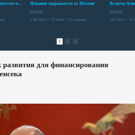
Азербайджан становится мостом между Востоком и Западом
Испания закрывается от Италии
8/8/2026
8/8/2026
nts
1.4K Views
•
25 Likes
•
2 Comments
523 Views
•
12 
1
2
к развития для финансирования
енсека