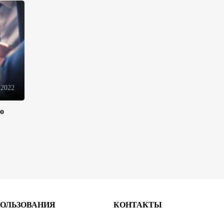
вывел Армению из тупика -
Пашинян
10:30
8 августа 2026
Сегодня через Азербайджан в
Армению будет отправлена
пшеница и каменный уголь
 2022
09:54
8 августа 2026
ло
Fitch улучшило оценку
операционной среды банков
Азербайджана
09:20
8 августа 2026
Год после Вашингтонского
саммита: как мир между
ПОЛЬЗОВАНИЯ
КОНТАКТЫ
Азербайджаном и Арменией
меняет Южный Кавказ