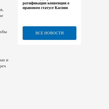
ратификации конвенции о
правовом статусе Каспия
я,
ре
17:56
8 августа 2026
Иран и Оман близки к
тобы
ВСЕ НОВОСТИ
соглашению по Ормузскому
проливу – Арагчи
17:46
8 августа 2026
ных и
Телефонный разговор
реч
лидеров - показатель
институционализации
процесса нормализации
между Азербайджаном и
Арменией — Цукерман
17:00
8 августа 2026
Хикмет Гаджиев поделился