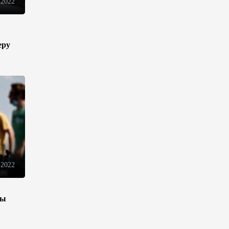
Телефонный разговор
 2022
лидеров: Баку и Ереван
синхронизировали курс на
мир
еру
13:54
8 августа 2026
Никол Пашинян позвонил
Президенту Ильхаму Алиеву
12:32
8 августа 2026
Вашингтонский саммит стал
отправной точкой для
укрепления мира между
 2022
Азербайджаном и Арменией
— Ариэль Коэн
11:08
8 августа 2026
зы
Вашингтонский саммит