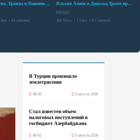
Встреча Алиева, Трампа и Пашиняна: главные договоренности и их значение для региона
Ильхам Алиев и Дональд Трамп провели телефонный разговор
8/8/2026
Likes
•
4 Comments
268 Views
•
7 Likes
•
0 Comments
В Турции произошло
землетрясение
08:30
9 августа 2026
Стал известен объем
налоговых поступлений в
госбюджет Азербайджана
06:42
9 августа 2026