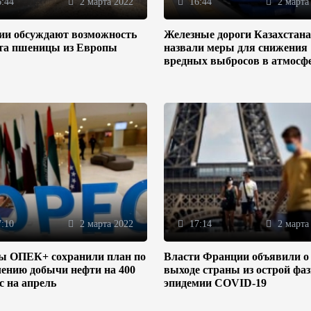
:44
2 марта 2022
16:44
2 марта
зии обсуждают возможность
Железные дороги Казахстана
та пшеницы из Европы
назвали меры для снижения
вредных выбросов в атмосф
:10
2 марта 2022
17:14
2 марта
ы ОПЕК+ сохранили план по
Власти Франции объявили о
ению добычи нефти на 400
выходе страны из острой фа
/с на апрель
эпидемии COVID-19