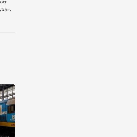
жит
публикацией в связи с
уха».
годовщиной Вашингтонского
саммита (ВИДЕО)
15:14
8 августа 2026
В минобороны Азербайджана
прошло собрание военных
атташе в зарубежных странах
(ФОТО)
14:34
8 августа 2026
МИД Франции выступил с
заявлением по случаю
годовщины Вашингтонского
саммита
14:14
8 августа 2026