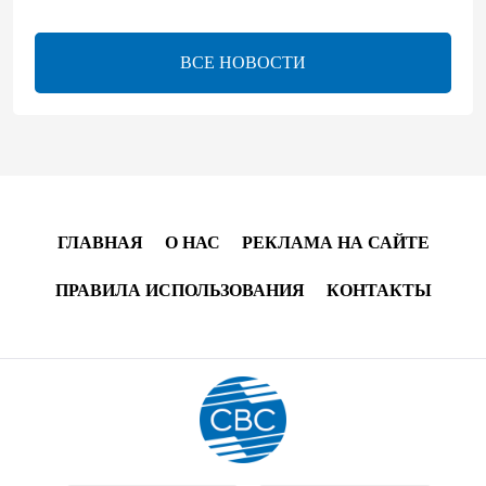
между Азербайджаном и Арменией — Цукерман
17:00
8 августа 2026
ВСЕ НОВОСТИ
Хикмет Гаджиев поделился публикацией в связи с
годовщиной Вашингтонского саммита (ВИДЕО)
15:14
8 августа 2026
В минобороны Азербайджана прошло собрание
ГЛАВНАЯ
О НАС
РЕКЛАМА НА САЙТЕ
военных атташе в зарубежных странах (ФОТО)
ПРАВИЛА ИСПОЛЬЗОВАНИЯ
КОНТАКТЫ
14:34
8 августа 2026
МИД Франции выступил с заявлением по случаю
годовщины Вашингтонского саммита
14:14
8 августа 2026
Телефонный разговор лидеров: Баку и Ереван