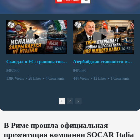
02:18
02:57
Скандал в ЕС: границы снова под контролем
Азербайджан становится мостом между Востоком и Западом
8/8/2026
8/8/2026
1.8K Views
•
28 Likes
•
4 Comments
444 Views
•
12 Likes
•
1 Comments
1
2
В Риме прошла официальная
презентация компании SOCAR Italia