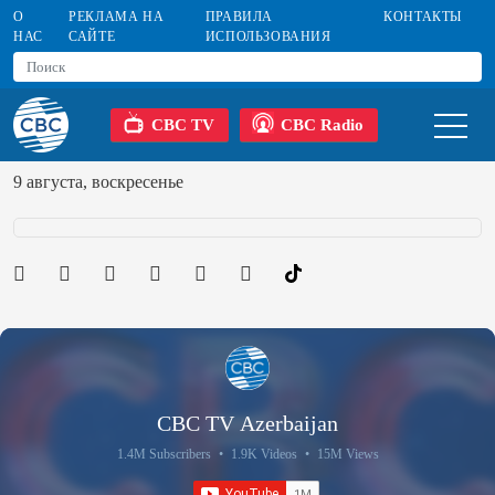
О
РЕКЛАМА НА
ПРАВИЛА
КОНТАКТЫ
НАС
САЙТЕ
ИСПОЛЬЗОВАНИЯ
CBC TV
CBC Radio
9 августа, воскресенье
CBC TV Azerbaijan
1.4M Subscribers
•
1.9K Videos
•
15M Views