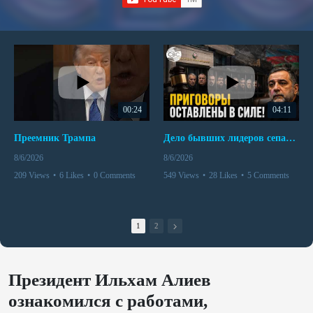
00:24
04:11
Преемник Трампа
Дело бывших лидеров сепаратистского режима в Карабахе
8/6/2026
8/6/2026
209 Views
•
6 Likes
•
0 Comments
549 Views
•
28 Likes
•
5 Comments
1
2
Президент Ильхам Алиев
ознакомился с работами,