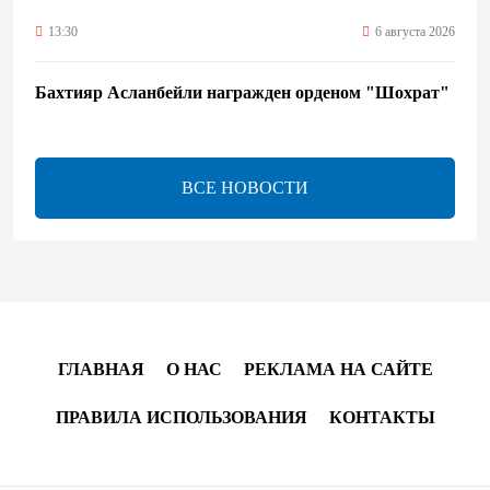
13:30
6 августа 2026
Бахтияр Асланбейли награжден орденом "Шохрат"
- Распоряжение
13:26
6 августа 2026
ВСЕ НОВОСТИ
bp о ходе строительства солнечной электростанции
"Шафаг"
13:18
6 августа 2026
Усиливается контроль в связи с импортируемыми в
Азербайджан непродовольственными товарами
ГЛАВНАЯ
О НАС
РЕКЛАМА НА САЙТЕ
13:16
6 августа 2026
ПРАВИЛА ИСПОЛЬЗОВАНИЯ
КОНТАКТЫ
В суде по апелляционным жалобам граждан
Армении объявлено окончательное решение