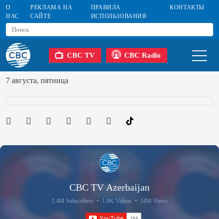
О
РЕКЛАМА НА
ПРАВИЛА
КОНТАКТЫ
НАС
САЙТЕ
ИСПОЛЬЗОВАНИЯ
CBC TV
CBC Radio
7 августа, пятница
CBC TV Azerbaijan
1.4M Subscribers
•
1.8K Videos
•
14M Views