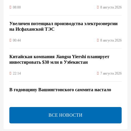
08:00
8 августа 2026
Увеличен потенциал производства электроэнергии
на Исфаханской ТЭС
00:44
8 августа 2026
Китайская компания Jiangsu Yiershi планирует
инвестировать $30 млн в Узбекистан
22:14
7 августа 2026
В годовщину Вашингтонского саммита настало
время перейти к практической реализации TRIPP -
Секута
21:08
7 августа 2026
ВСЕ НОВОСТИ
Оборонное соглашение не направлено против какой-