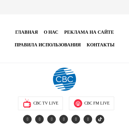
либо страны — Эрдоган
20:00
7 августа 2026
Минфин Азербайджана отчитался о работе,
ГЛАВНАЯ
О НАС
РЕКЛАМА НА САЙТЕ
проделанной в I полугодии
ПРАВИЛА ИСПОЛЬЗОВАНИЯ
КОНТАКТЫ
17:20
7 августа 2026
PASHA Holding продолжает успешную реализацию
проекта «Fərqindəlik», который был запущен в 2025
году (ФОТО)
17:00
7 августа 2026
Azercell представляет годовую подписку на сервис
CBC TV LIVE
CBC FM LIVE
«ZengimCELL»
15:48
7 августа 2026