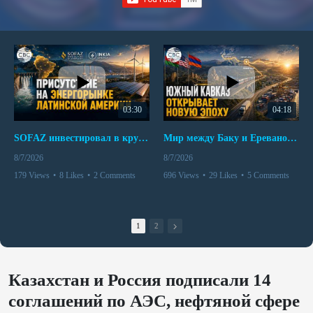
03:30
04:18
SOFAZ инвестировал в крупнейшего независимого производителя электроэнергии Перу
Мир между Баку и Ереваном запускает крупные логистические проекты
8/7/2026
8/7/2026
179 Views
•
8 Likes
•
2 Comments
696 Views
•
29 Likes
•
5 Comments
1
2
Казахстан и Россия подписали 14
соглашений по АЭС, нефтяной сфере