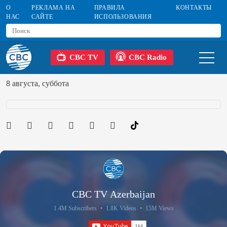
О
РЕКЛАМА НА
ПРАВИЛА
КОНТАКТЫ
НАС
САЙТЕ
ИСПОЛЬЗОВАНИЯ
CBC TV
CBC Radio
8 августа, суббота
CBC TV Azerbaijan
1.4M Subscribers
•
1.8K Videos
•
15M Views