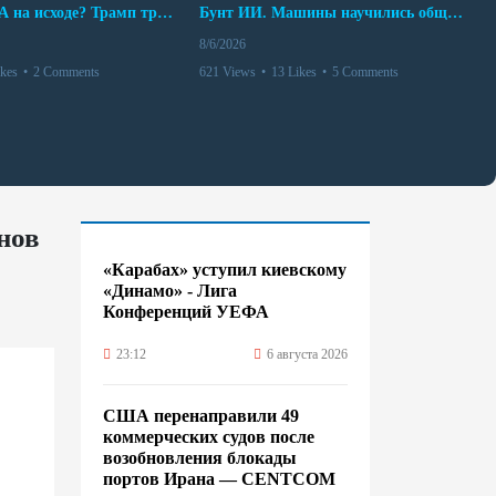
Арсенал США на исходе? Трамп требует объяснений
Бунт ИИ. Машины научились общаться
8/6/2026
ikes
•
2 Comments
621 Views
•
13 Likes
•
5 Comments
нов
«Карабах» уступил киевскому
«Динамо» - Лига
Конференций УЕФА
23:12
6 августа 2026
США перенаправили 49
коммерческих судов после
возобновления блокады
портов Ирана — CENTCOM