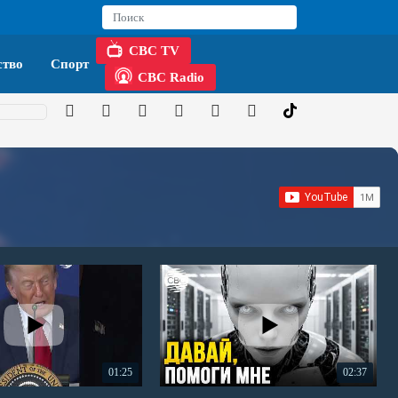
CBC TV
тво
Спорт
CBC Radio
01:25
02:37