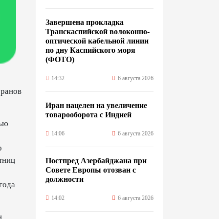
Завершена прокладка
Транскаспийской волоконно-
оптической кабельной линии
по дну Каспийского моря
(ФОТО)
14:32
6 августа 2026
еранов
Иран нацелен на увеличение
товарооборота с Индией
лью
14:06
6 августа 2026
о
тниц
Постпред Азербайджана при
Совете Европы отозван с
должности
года
14:02
6 августа 2026
н