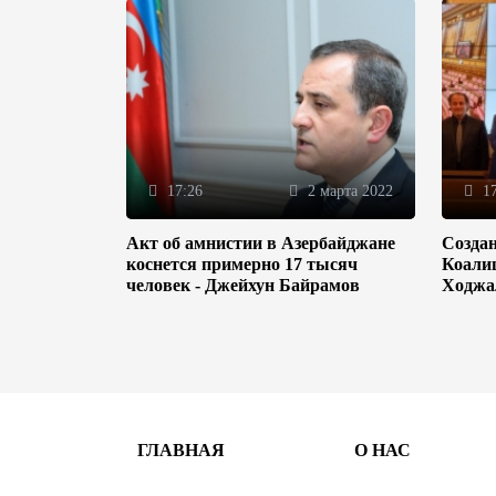
17:26
2 марта 2022
17
Акт об амнистии в Азербайджане
Созда
коснется примерно 17 тысяч
Коали
человек - Джейхун Байрамов
Ходжа
ГЛАВНАЯ
О НАС