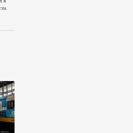
х в
13:18
6 августа 2026
ти.
Усиливается контроль в связи
с импортируемыми в
Азербайджан
непродовольственными
товарами
13:16
6 августа 2026
В суде по апелляционным
жалобам граждан Армении
объявлено окончательное
решение
12:30
6 августа 2026
Цены на азербайджанскую
нефть изменились
разнонаправленно
 2022