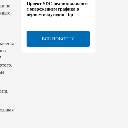
Проект SDC реализовывался
ки по
с опережением графика в
очных
первом полугодии - bp
13:50
6 августа 2026
ВСЕ НОВОСТИ
Расширены полномочия
вачены
холдинга AZCON - Указ
ных
7
13:30
6 августа 2026
этого,
ме
Бахтияр Асланбейли
награжден орденом
"Шохрат" - Распоряжение
orm,
13:26
6 августа 2026
едавая
bp о ходе строительства
солнечной электростанции
"Шафаг"