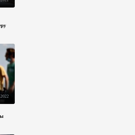
10:14
6 августа 2026
Как Азербайджан и Казахстан
еру
превращают Каспий в
цифровой узел Евразии
08:00
6 августа 2026
По итогам июля годовая
инфляция в Казахстане
снизилась до 10,2%
04:30
6 августа 2026
 2022
Казахстан расширит меры
поддержки отечественных
производителей и
зы
продвижения экспорта
22:22
5 августа 2026