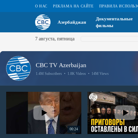
О НАС
РЕКЛАМА НА САЙТЕ
ПРАВИЛА ИСПОЛЬ
Документальные
Азербайджан
фильмы
7 августа, пятница
CBC TV Azerbaijan
1.4M Subscribers
•
1.8K Videos
•
14M Views
00:24