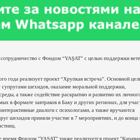
 сотрудничество с Фондом “YAŞAT” с целью поддержки вет
ого года реализует проект “Хрупкая встреча”. Основной це
у супругами шехидов, оказание моральной поддержки,
реды, а также содействие раскрытию и развитию их личног
ых в формате завтраков в Баку и других регионах, для учас
 интерактивные диалоги с психологами, а также вручаются
руг шехидов приняли участие в 7 мероприятиях, и до конца 
астниц.
 время Фондом "YAŞAT" также реализуется проект "Карава