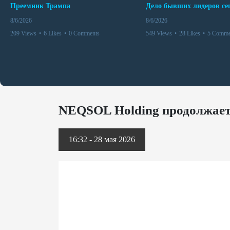
Преемник Трампа
8/6/2026
8/6/2026
209 Views
•
6 Likes
•
0 Comments
549 Views
•
28 Likes
•
5 Comme
NEQSOL Holding продолжает 
16:32 - 28 мая 2026