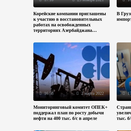
Корейские компании приглашены
В Гру
к участию в восстановительных
импор
работах на освобожденных
территориях Азербайджана
(ФОТО)
16:58
2 марта 2022
17
Мониторинговый комитет ОПЕК+
Стран
поддержал план по росту добычи
увелич
нефти на 400 тыс. б/с в апреле
тыс. б