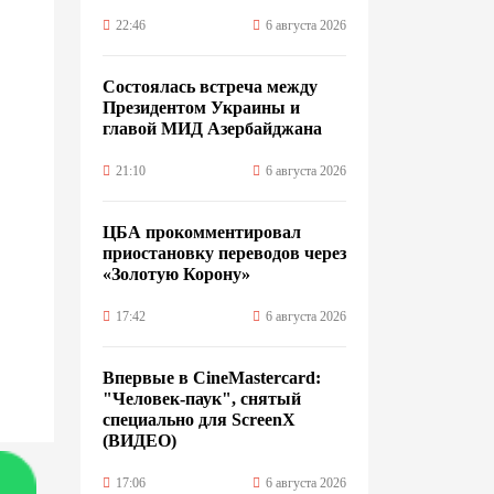
22:46
6 августа 2026
Состоялась встреча между
Президентом Украины и
главой МИД Азербайджана
21:10
6 августа 2026
ЦБА прокомментировал
приостановку переводов через
«Золотую Корону»
17:42
6 августа 2026
Впервые в CineMastercard:
"Человек-паук", снятый
специально для ScreenX
(ВИДЕО)
17:06
6 августа 2026