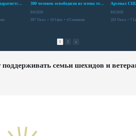
Дело бывших лидеров сепаратистского режима в Карабахе
300 человек освободили из плена террористов. Невероятная история спасения
8/6/2026
8/6/2026
nts
397 Views
•
10 Likes
•
4 Comments
293 Views
•
7 L
1
2
поддерживать семьи шехидов и ветера