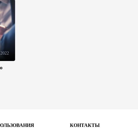
В Иране раскрыли данные о
выработке электроэнергии из
ВИЭ
19:32
5 августа 2026
 2022
Внесены изменения в
Государственную программу
по совершенствованию
ло
управления госимуществом в
Азербайджане
13:38
5 августа 2026
Дипломатия во имя мира:
инициатива Токаева о
прекращении боевых
действий и возобновлении
ПОЛЬЗОВАНИЯ
КОНТАКТЫ
переговоров