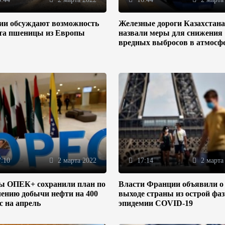
зии обсуждают возможность
Железные дороги Казахстана
та пшеницы из Европы
назвали меры для снижения
вредных выбросов в атмосф
:10
2 марта 2022
17:14
2 марта
ы ОПЕК+ сохранили план по
Власти Франции объявили о
ению добычи нефти на 400
выходе страны из острой фа
/с на апрель
эпидемии COVID-19