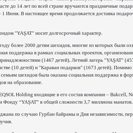
асте до 14 лет по всей стране вручаются праздничные подар
 1 Июня. В настоящее время продолжается доставка подар
ондом "YAŞAT" носит долгосрочный характер.
оду более 2000 детям шехидов, многие из которых были ох
чная поддержка в рамках социальных проектов, организован
инадлежностями (1467 детей), Летний лагерь "YAŞAT" (45
стве (10 детей) и "Караван подарков" (1673 детей). Помимо 
 семьям шехидов была оказана социальная поддержка в фор
ов на образование.
EQSOL Holding входящие в его состав компании – Bakcell, N
ли Фонду “YAŞAT” в общей сложности 3,7 миллиона манатов.
джана по случаю Гурбан байрамы и Дня независимости, пер
лучия.