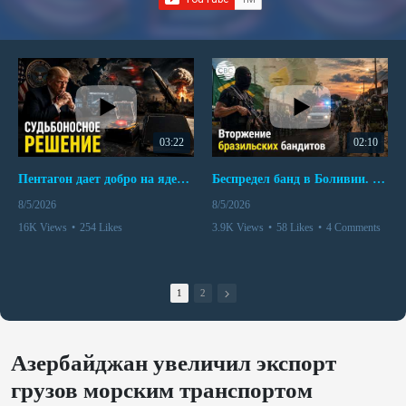
03:22
02:10
Пентагон дает добро на ядерный удар по противникам США
Беспредел банд в Боливии. Расправы над наркоторговцами
8/5/2026
8/5/2026
16K Views
•
254 Likes
3.9K Views
•
58 Likes
•
4 Comments
•
110 Comments
1
2
Азербайджан увеличил экспорт
грузов морским транспортом