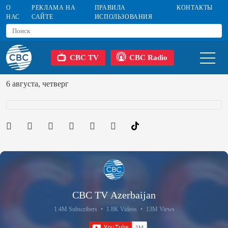
О
РЕКЛАМА НА
ПРАВИЛА
КОНТАКТЫ
НАС
САЙТЕ
ИСПОЛЬЗОВАНИЯ
CBC TV
CBC Radio
6 августа, четверг
CBC TV Azerbaijan
1.4M Subscribers
•
1.8K Videos
•
13M Views