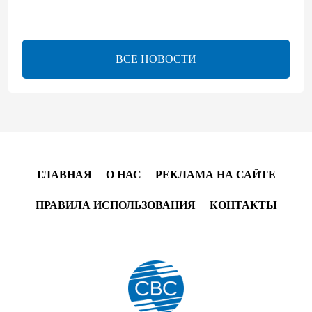
Центральная Азия ускоряет цифровой переход:
платежи превращаются в инфраструктуру роста
ВСЕ НОВОСТИ
08:00
5 августа 2026
"Трабзонспор" договорился о переходе Мохамеда
Салаха
02:42
5 августа 2026
ГЛАВНАЯ
О НАС
РЕКЛАМА НА САЙТЕ
Эмир Катара обсудил с Трампом ситуацию вокруг
Ирана
ПРАВИЛА ИСПОЛЬЗОВАНИЯ
КОНТАКТЫ
22:54
4 августа 2026
В Физулинском районе вспыхнул пожар на
открытой местности
21:58
4 августа 2026