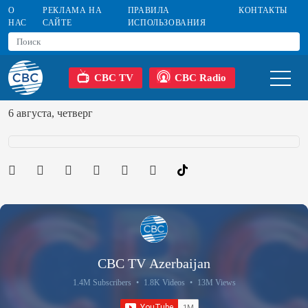
О
РЕКЛАМА НА
ПРАВИЛА
КОНТАКТЫ
НАС
САЙТЕ
ИСПОЛЬЗОВАНИЯ
CBC TV
CBC Radio
6 августа, четверг
CBC TV Azerbaijan
1.4M Subscribers
•
1.8K Videos
•
13M Views