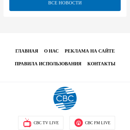
ВСЕ НОВОСТИ
08:00
5 августа 2026
"Трабзонспор" договорился о переходе Мохамеда
Салаха
02:42
5 августа 2026
ГЛАВНАЯ
О НАС
РЕКЛАМА НА САЙТЕ
Эмир Катара обсудил с Трампом ситуацию вокруг
Ирана
ПРАВИЛА ИСПОЛЬЗОВАНИЯ
КОНТАКТЫ
22:54
4 августа 2026
В Физулинском районе вспыхнул пожар на
открытой местности
21:58
4 августа 2026
Иран и Оман продолжают переговоры по
CBC TV LIVE
CBC FM LIVE
безопасному маршруту в Ормузском проливе -