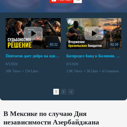
03:22
02:10
Пентагон дает добро на ядерный удар по противникам США
Беспредел банд в Боливии. Расправы над наркоторговцами
8/5/2026
8/5/2026
16K Views
•
254 Likes
3.9K Views
•
58 Likes
•
4 Comments
•
110 Comments
1
2
В Мексике по случаю Дня
независимости Азербайджана