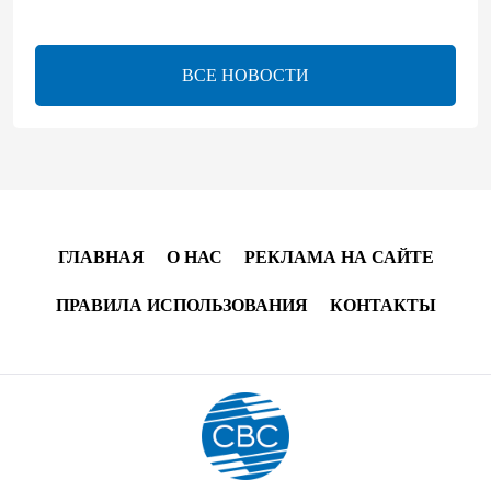
Центральная Азия ускоряет цифровой переход:
платежи превращаются в инфраструктуру роста
ВСЕ НОВОСТИ
08:00
5 августа 2026
"Трабзонспор" договорился о переходе Мохамеда
Салаха
02:42
5 августа 2026
ГЛАВНАЯ
О НАС
РЕКЛАМА НА САЙТЕ
Эмир Катара обсудил с Трампом ситуацию вокруг
Ирана
ПРАВИЛА ИСПОЛЬЗОВАНИЯ
КОНТАКТЫ
22:54
4 августа 2026
В Физулинском районе вспыхнул пожар на
открытой местности
21:58
4 августа 2026