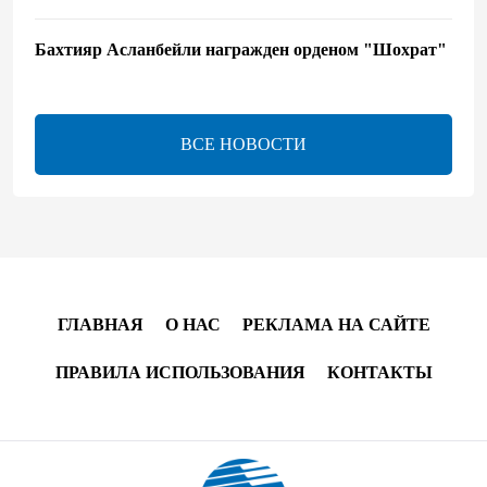
Бахтияр Асланбейли награжден орденом "Шохрат"
- Распоряжение
13:26
6 августа 2026
ВСЕ НОВОСТИ
bp о ходе строительства солнечной электростанции
"Шафаг"
13:18
6 августа 2026
Усиливается контроль в связи с импортируемыми в
Азербайджан непродовольственными товарами
ГЛАВНАЯ
О НАС
РЕКЛАМА НА САЙТЕ
13:16
6 августа 2026
ПРАВИЛА ИСПОЛЬЗОВАНИЯ
КОНТАКТЫ
В суде по апелляционным жалобам граждан
Армении объявлено окончательное решение
12:30
6 августа 2026