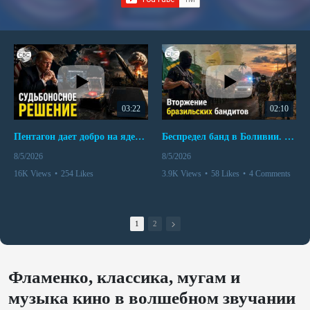
03:22
02:10
Пентагон дает добро на ядерный удар по противникам США
Беспредел банд в Боливии. Расправы над наркоторговцами
8/5/2026
8/5/2026
16K Views
•
254 Likes
3.9K Views
•
58 Likes
•
4 Comments
•
110 Comments
1
2
Фламенко, классика, мугам и
музыка кино в волшебном звучании