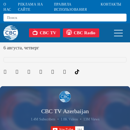
О
РЕКЛАМА НА
ПРАВИЛА
КОНТАКТЫ
НАС
САЙТЕ
ИСПОЛЬЗОВАНИЯ
CBC TV
CBC Radio
6 августа, четверг
CBC TV Azerbaijan
1.4M Subscribers
•
1.8K Videos
•
13M Views