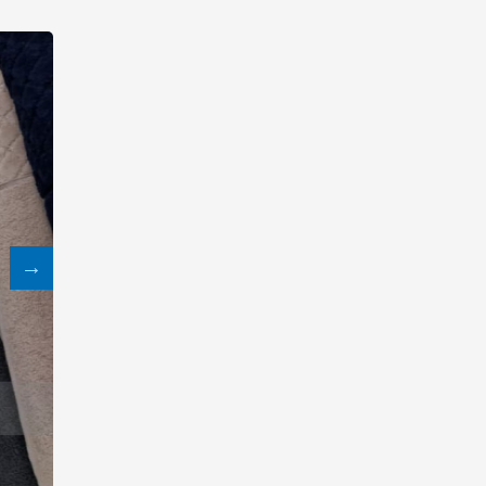
13:18
6 августа 2026
Усиливается контроль в связи
с импортируемыми в
Азербайджан
непродовольственными
товарами
13:16
6 августа 2026
В суде по апелляционным
жалобам граждан Армении
объявлено окончательное
решение
12:30
6 августа 2026
Цены на азербайджанскую
нефть изменились
разнонаправленно