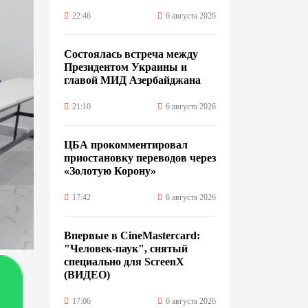
22:46
6 августа 2026
Состоялась встреча между
Президентом Украины и
главой МИД Азербайджана
21:10
6 августа 2026
ЦБА прокомментировал
приостановку переводов через
«Золотую Корону»
17:42
6 августа 2026
Впервые в CineMastercard:
"Человек-паук", снятый
специально для ScreenX
(ВИДЕО)
17:06
6 августа 2026