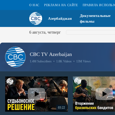
О НАС
РЕКЛАМА НА САЙТЕ
ПРАВИЛА ИСПОЛЬ
Документальные
Азербайджан
фильмы
6 августа, четверг
CBC TV Azerbaijan
1.4M Subscribers
•
1.8K Videos
•
13M Views
03:22