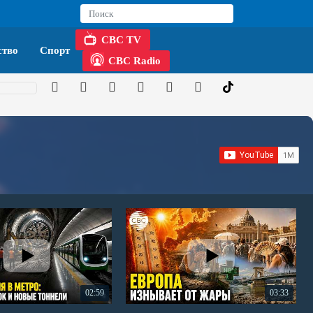
CBC TV
тво
Спорт
CBC Radio
02:59
03:33