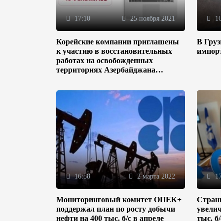
17:10
25 ноября 2021
16
Корейские компании приглашены
В Гру
к участию в восстановительных
импор
работах на освобожденных
территориях Азербайджана
(ФОТО)
16:58
2 марта 2022
17
Мониторинговый комитет ОПЕК+
Стран
поддержал план по росту добычи
увелич
нефти на 400 тыс. б/с в апреле
тыс. б