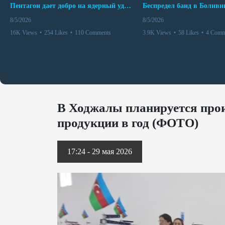
Пентагон дает добро на ядерный удар по противникам США
8/5/2026
8/5/2026
16K Views
•
254 Likes
•
110 Comments
3.9K Views
•
58 Likes
•
4 Comm
В Ходжалы планируется прои
продукции в год (ФОТО)
17:24 - 29 мая 2026