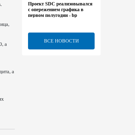
Проект SDC реализовывался
.
с опережением графика в
первом полугодии - bp
ица,
13:50
6 августа 2026
ВСЕ НОВОСТИ
Расширены полномочия
, а
холдинга AZCON - Указ
13:30
6 августа 2026
ита, а
Бахтияр Асланбейли
награжден орденом
"Шохрат" - Распоряжение
их
13:26
6 августа 2026
bp о ходе строительства
солнечной электростанции
"Шафаг"