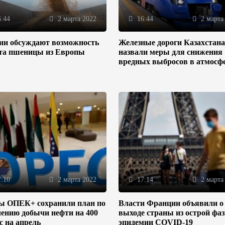
:44
2 марта 2022
16:44
2 марта
зии обсуждают возможность
Железные дороги Казахстана
та пшеницы из Европы
назвали меры для снижения
вредных выбросов в атмосф
:10
2 марта 2022
17:14
2 марта
ы ОПЕК+ сохранили план по
Власти Франции объявили о
ению добычи нефти на 400
выходе страны из острой фа
/с на апрель
эпидемии COVID-19