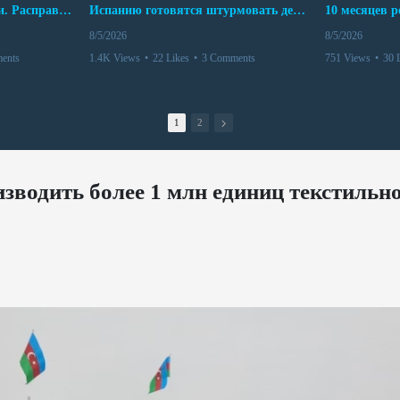
Беспредел банд в Боливии. Расправы над наркоторговцами
Испанию готовятся штурмовать десятки тысяч марокканцев
8/5/2026
8/5/2026
ents
1.4K Views
•
22 Likes
•
3 Comments
751 Views
•
30 
1
2
зводить более 1 млн единиц текстильн