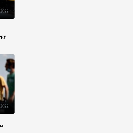
 2022
В Иране раскрыли данные о
выработке электроэнергии из
ВИЭ
еру
19:32
5 августа 2026
Внесены изменения в
Государственную программу
по совершенствованию
управления госимуществом в
Азербайджане
13:38
5 августа 2026
Дипломатия во имя мира:
 2022
инициатива Токаева о
прекращении боевых
действий и возобновлении
переговоров
зы