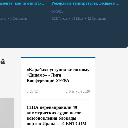
10 месяцев ремонта: как изменится работа Бакинского метро с 15 августа
Рекордные температуры, лесные пожары и красный уровень опасности
8/5/2026
Likes
•
1 Comments
4.3K Views
•
71 Likes
•
12 Comments
ой
«Карабах» уступил киевскому
«Динамо» - Лига
Конференций УЕФА
23:12
6 августа 2026
США перенаправили 49
коммерческих судов после
возобновления блокады
портов Ирана — CENTCOM