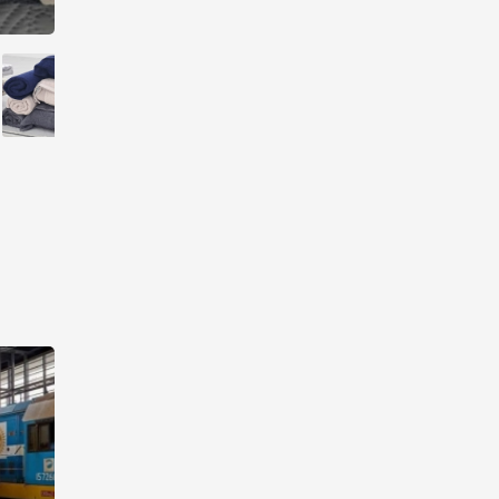
10:14
6 августа 2026
Как Азербайджан и Казахстан
превращают Каспий в
цифровой узел Евразии
08:00
6 августа 2026
По итогам июля годовая
инфляция в Казахстане
снизилась до 10,2%
04:30
6 августа 2026
Казахстан расширит меры
поддержки отечественных
производителей и
продвижения экспорта
22:22
5 августа 2026