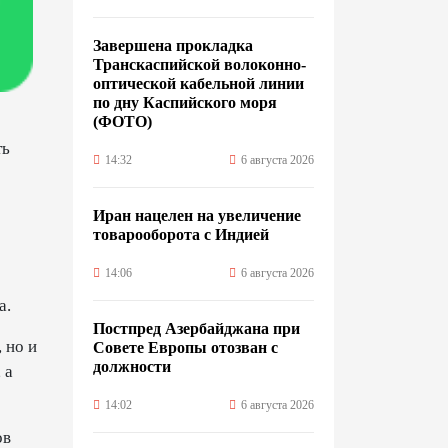
Завершена прокладка
Транскаспийской волоконно-
оптической кабельной линии
по дну Каспийского моря
(ФОТО)
ть
14:32
6 августа 2026
Иран нацелен на увеличение
товарооборота с Индией
14:06
6 августа 2026
а.
Постпред Азербайджана при
 но и
Совете Европы отозван с
должности
 а
14:02
6 августа 2026
ов