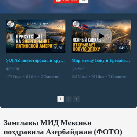
03:30
04:18
SOFAZ инвестировал в крупнейшего независимого производителя электроэнергии Перу
Мир между Баку и Ереваном запускает крупные логистические проекты
8/7/2026
8/7/2026
179 Views
•
8 Likes
•
2 Comments
696 Views
•
29 Likes
•
5 Comments
1
2
Замглавы МИД Мексики
поздравила Азербайджан (ФОТО)