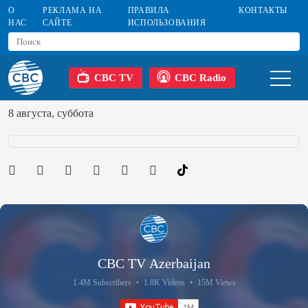
О
РЕКЛАМА НА
ПРАВИЛА
КОНТАКТЫ
НАС
САЙТЕ
ИСПОЛЬЗОВАНИЯ
CBC TV
CBC Radio
8 августа, суббота
CBC TV Azerbaijan
1.4M Subscribers
•
1.8K Videos
•
15M Views