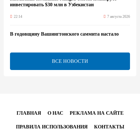
инвестировать $30 млн в Узбекистан
22:14
7 августа 2026
В годовщину Вашингтонского саммита настало
время перейти к практической реализации TRIPP -
Секута
21:08
7 августа 2026
ВСЕ НОВОСТИ
Оборонное соглашение не направлено против какой-
либо страны — Эрдоган
20:00
7 августа 2026
Минфин Азербайджана отчитался о работе,
ГЛАВНАЯ
О НАС
РЕКЛАМА НА САЙТЕ
проделанной в I полугодии
ПРАВИЛА ИСПОЛЬЗОВАНИЯ
КОНТАКТЫ
17:20
7 августа 2026