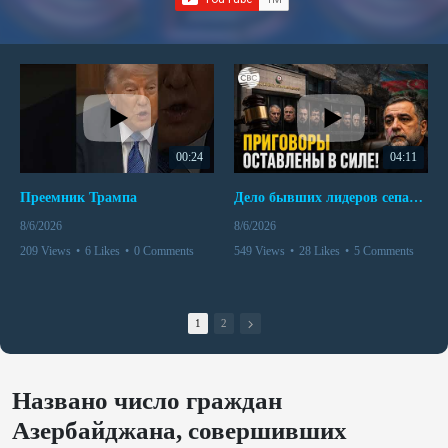
00:24
04:11
Преемник Трампа
Дело бывших лидеров сепаратистского режима в Карабахе
8/6/2026
8/6/2026
209 Views
•
6 Likes
•
0 Comments
549 Views
•
28 Likes
•
5 Comments
1
2
Названо число граждан
Азербайджана, совершивших