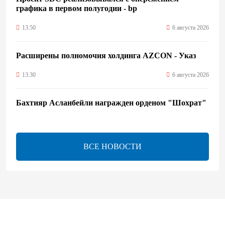
графика в первом полугодии - bp
13:50
6 августа 2026
Расширены полномочия холдинга AZCON - Указ
13:30
6 августа 2026
Бахтияр Асланбейли награжден орденом "Шохрат"
- Распоряжение
13:26
6 августа 2026
ВСЕ НОВОСТИ
bp о ходе строительства солнечной электростанции
"Шафаг"
13:18
6 августа 2026
Усиливается контроль в связи с импортируемыми в