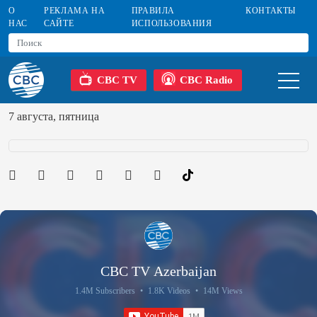
О
РЕКЛАМА НА
ПРАВИЛА
КОНТАКТЫ
НАС
САЙТЕ
ИСПОЛЬЗОВАНИЯ
CBC TV
CBC Radio
7 августа, пятница
CBC TV Azerbaijan
1.4M Subscribers
•
1.8K Videos
•
14M Views