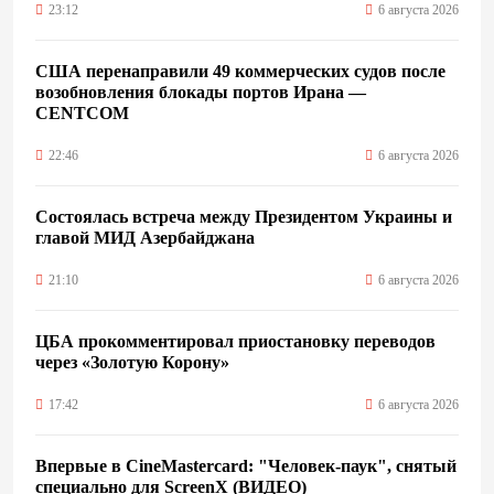
23:12
6 августа 2026
США перенаправили 49 коммерческих судов после
возобновления блокады портов Ирана —
CENTCOM
22:46
6 августа 2026
Состоялась встреча между Президентом Украины и
главой МИД Азербайджана
21:10
6 августа 2026
ЦБА прокомментировал приостановку переводов
через «Золотую Корону»
17:42
6 августа 2026
Впервые в CineMastercard: "Человек-паук", снятый
специально для ScreenX (ВИДЕО)