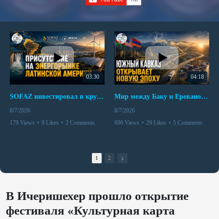
03:30
04:18
SOFAZ инвестировал в крупнейшего независимого производителя электроэнергии Перу
Мир между Баку и Ереваном запускает крупные логистические проекты
8/7/2026
8/7/2026
179 Views
•
8 Likes
•
2 Comments
696 Views
•
29 Likes
•
5 Comments
1
2
В Ичеришехер прошло открытие
фестиваля «Культурная карта