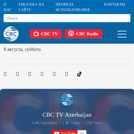
О
РЕКЛАМА НА
ПРАВИЛА
КОНТАКТЫ
НАС
САЙТЕ
ИСПОЛЬЗОВАНИЯ
CBC TV
CBC Radio
8 августа, суббота
CBC TV Azerbaijan
1.4M Subscribers
•
1.8K Videos
•
15M Views