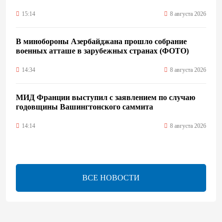
15:14
8 августа 2026
В минобороны Азербайджана прошло собрание
военных атташе в зарубежных странах (ФОТО)
14:34
8 августа 2026
МИД Франции выступил с заявлением по случаю
годовщины Вашингтонского саммита
14:14
8 августа 2026
Телефонный разговор лидеров: Баку и Ереван
синхронизировали курс на мир
ВСЕ НОВОСТИ
13:54
8 августа 2026
Никол Пашинян позвонил Президенту Ильхаму
Алиеву