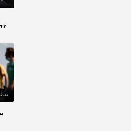
 2022
Оборонное соглашение не
направлено против какой-
либо страны — Эрдоган
еру
20:00
7 августа 2026
Минфин Азербайджана
отчитался о работе,
проделанной в I полугодии
17:20
7 августа 2026
PASHA Holding продолжает
успешную реализацию
проекта «Fərqindəlik»,
 2022
который был запущен в 2025
году (ФОТО)
зы
17:00
7 августа 2026