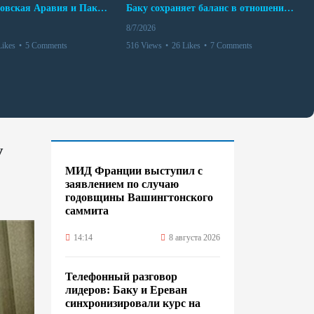
Турция, Саудовская Аравия и Пакистан подписали соглашение о совместной обороне
Баку сохраняет баланс в отношениях с Москвой и Киевом
8/7/2026
Likes
•
5 Comments
516 Views
•
26 Likes
•
7 Comments
у
МИД Франции выступил с
заявлением по случаю
годовщины Вашингтонского
саммита
14:14
8 августа 2026
Телефонный разговор
лидеров: Баку и Ереван
синхронизировали курс на