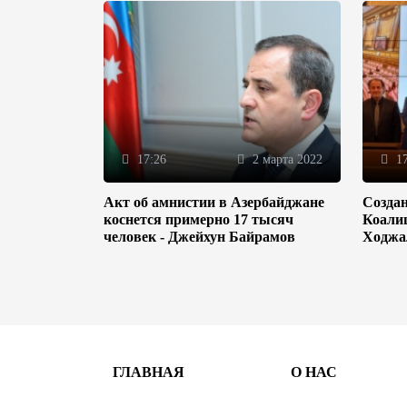
17:26
2 марта 2022
17
Акт об амнистии в Азербайджане
Созда
коснется примерно 17 тысяч
Коали
человек - Джейхун Байрамов
Ходжа
ГЛАВНАЯ
О НАС