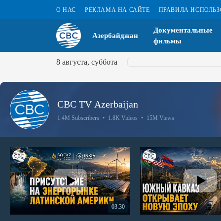
О НАС
РЕКЛАМА НА САЙТЕ
ПРАВИЛА ИСПОЛЬ
Документальные
Азербайджан
фильмы
8 августа, суббота
CBC TV Azerbaijan
1.4M Subscribers
•
1.8K Videos
•
15M Views
03:30