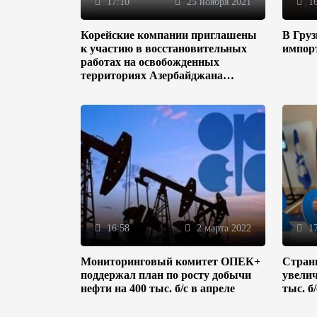
17:10
25 ноября 2021
16
Корейские компании приглашены
В Гру
к участию в восстановительных
импор
работах на освобожденных
территориях Азербайджана
(ФОТО)
16:58
2 марта 2022
17
Мониторинговый комитет ОПЕК+
Стран
поддержал план по росту добычи
увелич
нефти на 400 тыс. б/с в апреле
тыс. б