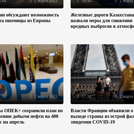
:44
2 марта 2022
16:44
2 марта
зии обсуждают возможность
Железные дороги Казахстана
та пшеницы из Европы
назвали меры для снижения
вредных выбросов в атмосф
:10
2 марта 2022
17:14
2 марта
ы ОПЕК+ сохранили план по
Власти Франции объявили о
ению добычи нефти на 400
выходе страны из острой фа
/с на апрель
эпидемии COVID-19