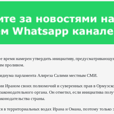
ее время намерен утвердить инициативу, предусматривающ
им проливом.
резидиума парламента Алиреза Салими местным СМИ.
ции Ираном своих полномочий и суверенных прав в Ормузск
 законодательного органа. Он отметил, если инициатива полу
аконодательства страны.
я в территориальных водах Ирана и Омана, поэтому только 