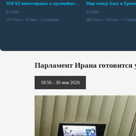
SOFAZ инвестировал в крупнейшего независимого производителя электроэнергии Перу
8/7/2026
8/7/2026
179 Views
•
8 Likes
•
2 Comments
696 Views
•
29 Likes
•
5 Comme
Парламент Ирана готовится 
18:56 - 30 мая 2026