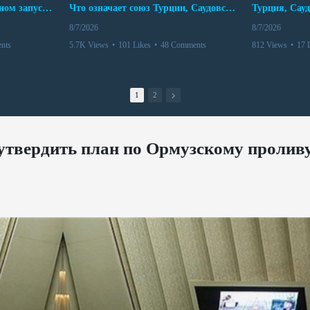
Мир между Баку и Ереваном запускает крупные логистические проекты
Что означает союз Турции, Саудовской Аравии и Пакистана?
8/7/2026
8/7/2026
nts
5.7K Views
•
101 Likes
•
48 Comments
812 Views
•
17 
1
2
утвердить план по Ормузскому пролив