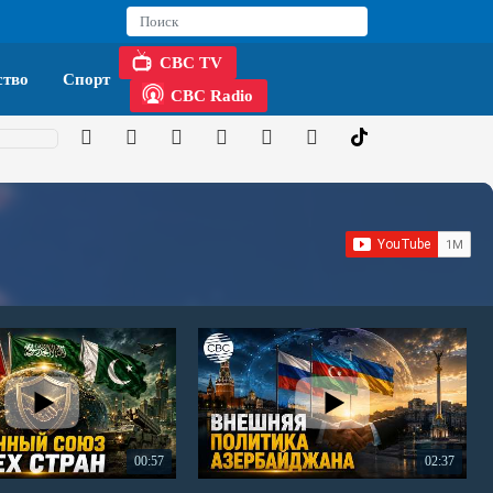
CBC TV
тво
Спорт
CBC Radio
00:57
02:37