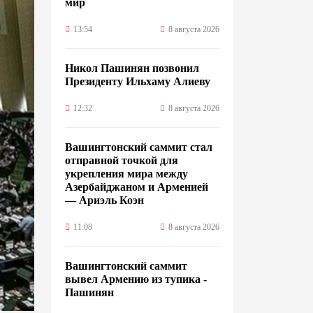
мир
13:54
8 августа 2026
Никол Пашинян позвонил
Президенту Ильхаму Алиеву
12:32
8 августа 2026
Вашингтонский саммит стал
отправной точкой для
укрепления мира между
Азербайджаном и Арменией
— Ариэль Коэн
11:08
8 августа 2026
Вашингтонский саммит
вывел Армению из тупика -
Пашинян