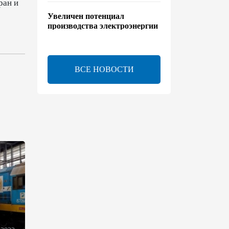
ран и
Увеличен потенциал
производства электроэнергии
на Исфаханской ТЭС
00:44
8 августа 2026
ВСЕ НОВОСТИ
Китайская компания Jiangsu
Yiershi планирует
инвестировать $30 млн в
Узбекистан
22:14
7 августа 2026
В годовщину Вашингтонского
саммита настало время
перейти к практической
реализации TRIPP - Секута
21:08
7 августа 2026