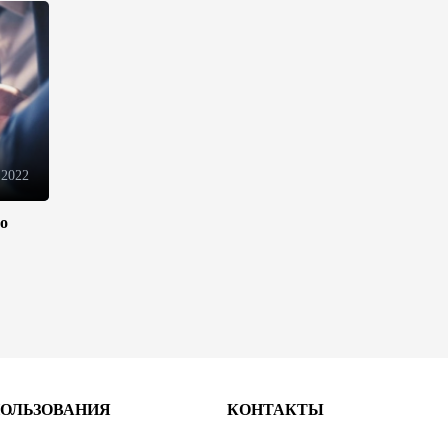
Azercell представляет годовую
подписку на сервис
«ZengimCELL»
15:48
7 августа 2026
ВБ одобрил проект по
устранению утечек газа в
Азербайджане
 2022
15:46
7 августа 2026
ло
Азербайджан вошел в число
первых стран,
протестировавших систему
eTIR – IRU
15:12
7 августа 2026
ПОЛЬЗОВАНИЯ
КОНТАКТЫ
Определены права и
обязанности Совета по медиа