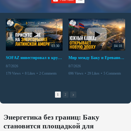
03:30
04:18
SOFAZ инвестировал в крупнейшего независимого производителя электроэнергии Перу
Мир между Баку и Ереваном запускает крупные логистические проекты
8/7/2026
8/7/2026
179 Views
•
8 Likes
•
2 Comments
696 Views
•
29 Likes
•
5 Comments
1
2
Энергетика без границ: Баку
становится площадкой для