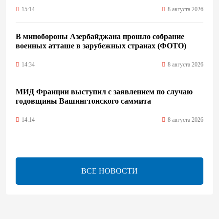
15:14
8 августа 2026
В минобороны Азербайджана прошло собрание
военных атташе в зарубежных странах (ФОТО)
14:34
8 августа 2026
МИД Франции выступил с заявлением по случаю
годовщины Вашингтонского саммита
14:14
8 августа 2026
Телефонный разговор лидеров: Баку и Ереван
синхронизировали курс на мир
ВСЕ НОВОСТИ
13:54
8 августа 2026
Никол Пашинян позвонил Президенту Ильхаму
Алиеву