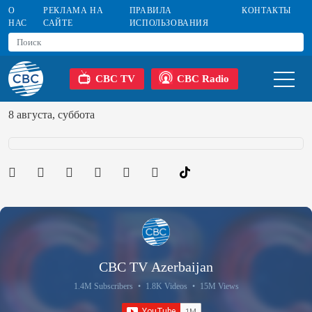
О
РЕКЛАМА НА
ПРАВИЛА
КОНТАКТЫ
НАС
САЙТЕ
ИСПОЛЬЗОВАНИЯ
CBC TV
CBC Radio
8 августа, суббота
CBC TV Azerbaijan
1.4M Subscribers
•
1.8K Videos
•
15M Views