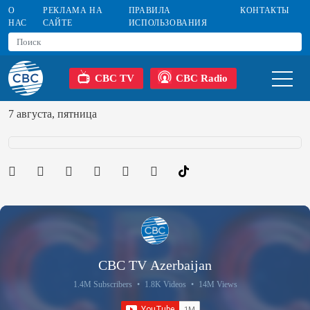
О
РЕКЛАМА НА
ПРАВИЛА
КОНТАКТЫ
НАС
САЙТЕ
ИСПОЛЬЗОВАНИЯ
CBC TV
CBC Radio
7 августа, пятница
CBC TV Azerbaijan
1.4M Subscribers
•
1.8K Videos
•
14M Views