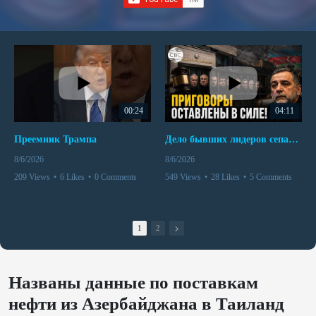
00:24
04:11
Преемник Трампа
Дело бывших лидеров сепаратистского режима в Карабахе
8/6/2026
8/6/2026
209 Views
•
6 Likes
•
0 Comments
549 Views
•
28 Likes
•
5 Comments
1
2
Названы данные по поставкам
нефти из Азербайджана в Таиланд