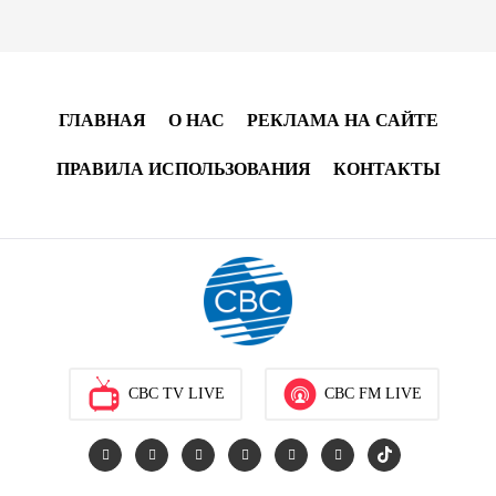
13:04
7 августа 2026
Узбекистан предложил ЕАЭС совместную
программу "зеленой трансформации"
ГЛАВНАЯ
О НАС
РЕКЛАМА НА САЙТЕ
12:54
7 августа 2026
ПРАВИЛА ИСПОЛЬЗОВАНИЯ
КОНТАКТЫ
ЕАЭС сохраняет положительную динамику
экономики и наращивает взаимную торговлю –
Мишустин
12:48
7 августа 2026
Новые соглашения ЕАЭС создают условия для
электронной торговли и общего рынка - Турчин
CBC TV LIVE
CBC FM LIVE
12:18
7 августа 2026
Беларусь предложила пересмотреть механизм