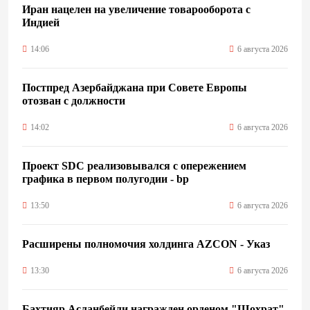
Иран нацелен на увеличение товарооборота с
Индией
14:06
6 августа 2026
Постпред Азербайджана при Совете Европы
отозван с должности
14:02
6 августа 2026
Проект SDC реализовывался с опережением
графика в первом полугодии - bp
13:50
6 августа 2026
Расширены полномочия холдинга AZCON - Указ
13:30
6 августа 2026
Бахтияр Асланбейли награжден орденом "Шохрат"