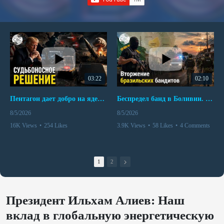
03:22
02:10
Пентагон дает добро на ядерный удар по противникам США
Беспредел банд в Боливии. Расправы над наркоторговцами
8/5/2026
8/5/2026
16K Views
•
254 Likes
3.9K Views
•
58 Likes
•
4 Comments
•
110 Comments
1
2
Президент Ильхам Алиев: Наш
вклад в глобальную энергетическую