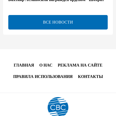
- Распоряжение
13:26
6 августа 2026
ВСЕ НОВОСТИ
bp о ходе строительства солнечной электростанции
"Шафаг"
13:18
6 августа 2026
Усиливается контроль в связи с импортируемыми в
Азербайджан непродовольственными товарами
ГЛАВНАЯ
О НАС
РЕКЛАМА НА САЙТЕ
13:16
6 августа 2026
ПРАВИЛА ИСПОЛЬЗОВАНИЯ
КОНТАКТЫ
В суде по апелляционным жалобам граждан
Армении объявлено окончательное решение
12:30
6 августа 2026