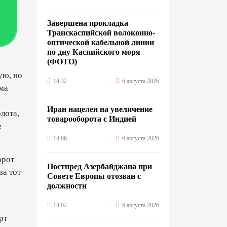
Завершена прокладка
Транскаспийской волоконно-
оптической кабельной линии
по дну Каспийского моря
(ФОТО)
ую, но
14:32
6 августа 2026
ма
Иран нацелен на увеличение
лота,
товарооборота с Индией
е
14:06
6 августа 2026
орот
Постпред Азербайджана при
за тот
Совете Европы отозван с
должности
14:02
6 августа 2026
рт