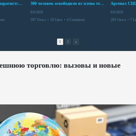
Дело бывших лидеров сепаратистского режима в Карабахе
300 человек освободили из плена террористов. Невероятная история спасения
8/6/2026
8/6/2026
nts
397 Views
•
10 Likes
•
4 Comments
293 Views
•
7 L
1
2
нешнюю торговлю: вызовы и новые