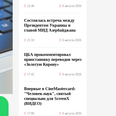
22:46
6 августа 2026
Состоялась встреча между
Президентом Украины и
главой МИД Азербайджана
21:10
6 августа 2026
ЦБА прокомментировал
приостановку переводов через
«Золотую Корону»
17:42
6 августа 2026
Впервые в CineMastercard:
"Человек-паук", снятый
специально для ScreenX
(ВИДЕО)
17:06
6 августа 2026