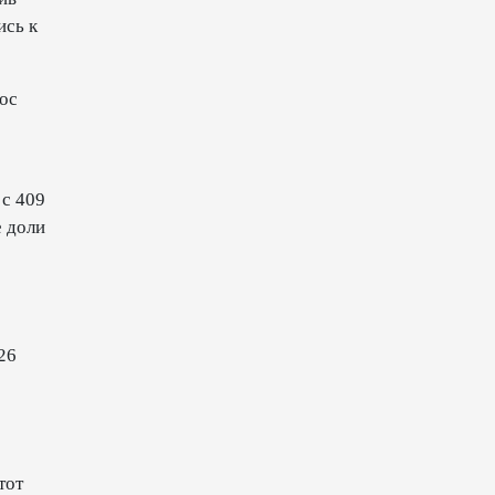
13:18
6 августа 2026
ись к
Усиливается контроль в связи
ос
с импортируемыми в
Азербайджан
непродовольственными
товарами
 с 409
13:16
6 августа 2026
е доли
В суде по апелляционным
жалобам граждан Армении
объявлено окончательное
решение
26
12:30
6 августа 2026
Цены на азербайджанскую
нефть изменились
разнонаправленно
тот