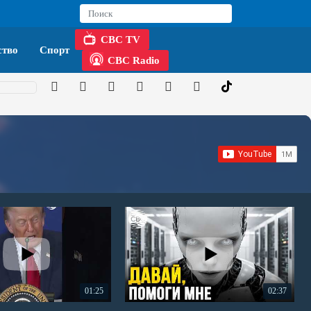
CBC TV
тво
Спорт
CBC Radio
01:25
02:37