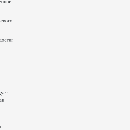
енное
В Иране раскрыли данные о
выработке электроэнергии из
ьевого
ВИЭ
19:32
5 августа 2026
достиг
Внесены изменения в
Государственную программу
по совершенствованию
управления госимуществом в
Азербайджане
13:38
5 августа 2026
дует
ан
Дипломатия во имя мира:
инициатива Токаева о
прекращении боевых
действий и возобновлении
переговоров
и