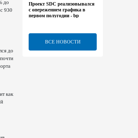
% до
Проект SDC реализовывался
с опережением графика в
 с 930
первом полугодии - bp
13:50
6 августа 2026
ВСЕ НОВОСТИ
Расширены полномочия
холдинга AZCON - Указ
лся до
 почти
13:30
6 августа 2026
порта
Бахтияр Асланбейли
награжден орденом
"Шохрат" - Распоряжение
ит как
ой
13:26
6 августа 2026
bp о ходе строительства
солнечной электростанции
"Шафаг"
ив