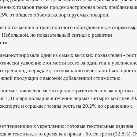
ленных товаров также продемонстрировал рост, приблизивш
т 15% от общего объема экспортируемых товаров.
кспорта машин и транспортного оборудования, который выр
. Небольшой, но показательный сигнал о развитии
сти.
емонстрировали одни из самых высоких показателей - рост
ктически удвоение стоимости всего за один год и увеличени
от тренд подтверждает, что компании перестают быть просто
ожной продукции с высокой добавленной стоимостью.
анимает ключевое место среди стратегических экспортных
тиг 1,01 млрд долларов в течение первых четырех месяцев 20
 экспорта и отражает темпы роста на 20,2% по сравнению с
ает тенденцию к укреплению: готовые текстильные изделия
даж текстиля, в то время как пряжа - более трети (32,5%). Э