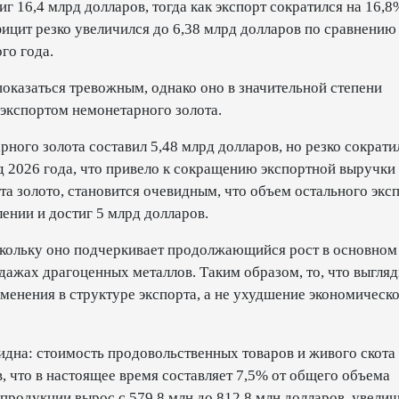
г 16,4 млрд долларов, тогда как экспорт сократился на 16,8
фицит резко увеличился до 6,38 млрд долларов по сравнению
го года.
оказаться тревожным, однако оно в значительной степени
экспортом немонетарного золота.
рного золота составил 5,48 млрд долларов, но резко сократи
д 2026 года, что привело к сокращению экспортной выручки
ета золото, становится очевидным, что объем остального экс
ении и достиг 5 млрд долларов.
скольку оно подчеркивает продолжающийся рост в основном
дажах драгоценных металлов. Таким образом, то, что выгляд
зменения в структуре экспорта, а не ухудшение экономическ
дна: стоимость продовольственных товаров и живого скота
в, что в настоящее время составляет 7,5% от общего объема
 продукции вырос с 579,8 млн до 812,8 млн долларов, увелич