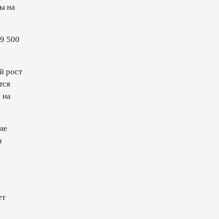
ы на
10:14
6 августа 2026
Как Азербайджан и Казахстан
89 500
превращают Каспий в
цифровой узел Евразии
й рост
08:00
6 августа 2026
тся
 на
По итогам июля годовая
инфляция в Казахстане
снизилась до 10,2%
ие
а
04:30
6 августа 2026
а
Казахстан расширит меры
поддержки отечественных
производителей и
продвижения экспорта
ет
22:22
5 августа 2026