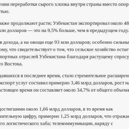
лении переработки сырого хлопка внутри страны вместо опор
стью.
также продолжают расти; Узбекистан экспортировал около 4
млн долларов — это на 9,5% больше, чем в предыдущем году.
 дохода, а на овощи еще 93 млн долларов; особенно сильны
му, что свидетельствует о том, что сельское хозяйство остае
портных отраслей Узбекистана благодаря растущему спросу
о Востока.
авшихся в последнее время, стало стремительное расширен
экспорт услуг составил примерно 3,46 млрд долларов, рост н
астоящее время он составляет около 34,7% от общего объем
остигшими около 1,66 млрд долларов, в то время как
чительную цифру, примерно 1,25 млрд долларов, что отража
го логистического хаба; телекоммуникации, наряду с