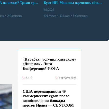
Арсенал США на исходе? Трамп требует объяснений
Бунт ИИ. Машины научились общаться
8/6/2026
ikes
•
2 Comments
621 Views
•
13 Likes
•
5 Comments
«Карабах» уступил киевскому
«Динамо» - Лига
Конференций УЕФА
23:12
6 августа 2026
США перенаправили 49
коммерческих судов после
возобновления блокады
портов Ирана — CENTCOM