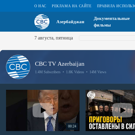
О НАС
РЕКЛАМА НА САЙТЕ
ПРАВИЛА ИСПОЛЬ
Документальные
Азербайджан
фильмы
7 августа, пятница
CBC TV Azerbaijan
1.4M Subscribers
•
1.8K Videos
•
14M Views
00:24