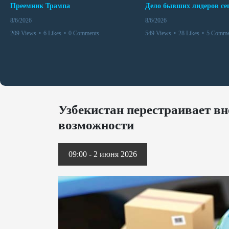
Преемник Трампа
8/6/2026
8/6/2026
209 Views
•
6 Likes
•
0 Comments
549 Views
•
28 Likes
•
5 Comme
Узбекистан перестраивает в
возможности
09:00 - 2 июня 2026