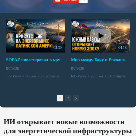
03:30
04:18
SOFAZ инвестировал в крупнейшего независимого производителя электроэнергии Перу
Мир между Баку и Ереваном запускает крупные логистические проекты
8/7/2026
8/7/2026
179 Views
•
8 Likes
•
2 Comments
696 Views
•
29 Likes
•
5 Comments
1
2
ИИ открывает новые возможности
для энергетической инфраструктуры