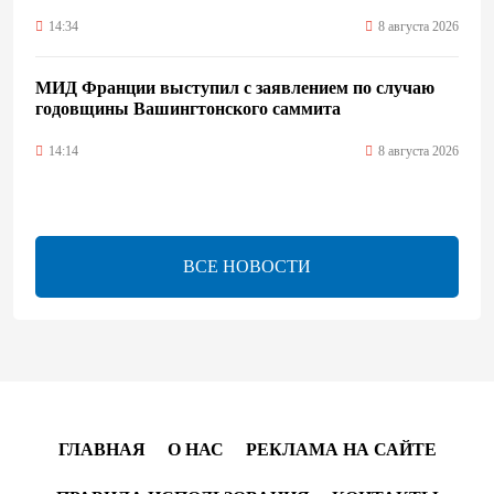
14:34
8 августа 2026
МИД Франции выступил с заявлением по случаю
годовщины Вашингтонского саммита
14:14
8 августа 2026
Телефонный разговор лидеров: Баку и Ереван
синхронизировали курс на мир
ВСЕ НОВОСТИ
13:54
8 августа 2026
Никол Пашинян позвонил Президенту Ильхаму
Алиеву
12:32
8 августа 2026
ГЛАВНАЯ
О НАС
РЕКЛАМА НА САЙТЕ
Вашингтонский саммит стал отправной точкой для
укрепления мира между Азербайджаном и