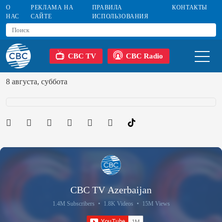
О
РЕКЛАМА НА
ПРАВИЛА
КОНТАКТЫ
НАС
САЙТЕ
ИСПОЛЬЗОВАНИЯ
CBC TV
CBC Radio
8 августа, суббота
CBC TV Azerbaijan
1.4M Subscribers
•
1.8K Videos
•
15M Views