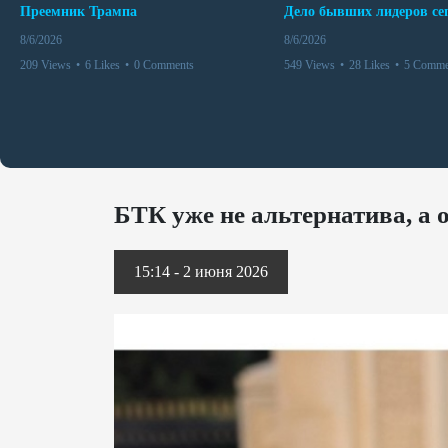
Преемник Трампа
8/6/2026
8/6/2026
209 Views
•
6 Likes
•
0 Comments
549 Views
•
28 Likes
•
5 Comme
БТК уже не альтернатива, а
15:14 - 2 июня 2026