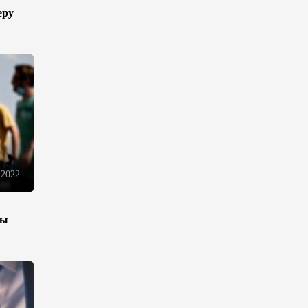
еру
10:14
6 августа 2026
Как Азербайджан и Казахстан
превращают Каспий в
цифровой узел Евразии
08:00
6 августа 2026
По итогам июля годовая
инфляция в Казахстане
снизилась до 10,2%
 2022
04:30
6 августа 2026
зы
Казахстан расширит меры
поддержки отечественных
производителей и
продвижения экспорта
22:22
5 августа 2026