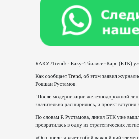
БАКУ /Trend/ - Баку–Тбилиси–Карс (БТК) уж
Как сообщает
Trend
, об этом заявил журна
Ровшан Рустамов.
"После модернизации железнодорожной лин
значительно расширились, и проект вступил в 
По словам Р. Рустамова, линия БТК уже выш
превратилась в одну из стратегических логи
«Она представляет собой важнейший элемен