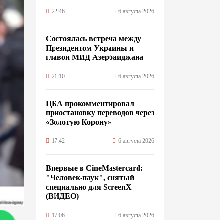
22:46
6 августа 2026
Состоялась встреча между
Президентом Украины и
главой МИД Азербайджана
21:10
6 августа 2026
ЦБА прокомментировал
приостановку переводов через
«Золотую Корону»
17:42
6 августа 2026
Впервые в CineMastercard:
"Человек-паук", снятый
специально для ScreenX
(ВИДЕО)
17:06
6 августа 2026