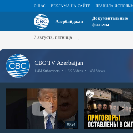
О НАС
РЕКЛАМА НА САЙТЕ
ПРАВИЛА ИСПОЛЬ
Документальные
Азербайджан
фильмы
7 августа, пятница
CBC TV Azerbaijan
1.4M Subscribers
•
1.8K Videos
•
14M Views
00:24