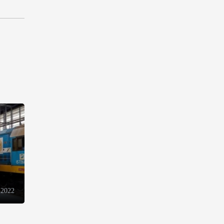
13:18
6 августа 2026
Усиливается контроль в связи
с импортируемыми в
Азербайджан
непродовольственными
товарами
13:16
6 августа 2026
В суде по апелляционным
жалобам граждан Армении
объявлено окончательное
решение
12:30
6 августа 2026
 2022
Цены на азербайджанскую
нефть изменились
разнонаправленно