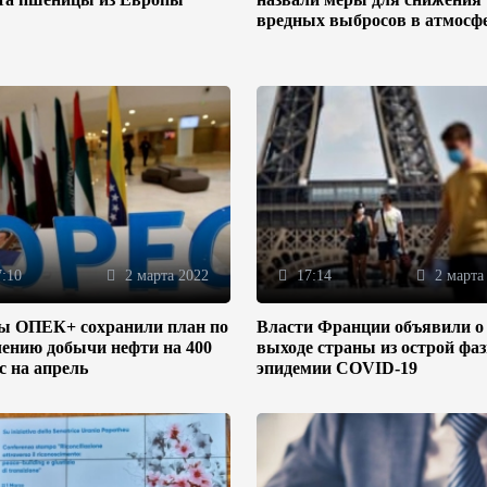
вредных выбросов в атмосф
:10
2 марта 2022
17:14
2 марта
ы ОПЕК+ сохранили план по
Власти Франции объявили о
ению добычи нефти на 400
выходе страны из острой фа
/с на апрель
эпидемии COVID-19