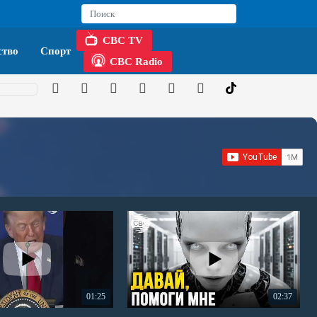
CBC TV
тво
Спорт
CBC Radio
01:25
02:37