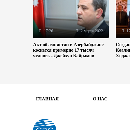
17:26
2 марта 2022
17
Акт об амнистии в Азербайджане
Созда
коснется примерно 17 тысяч
Коали
человек - Джейхун Байрамов
Ходжа
ГЛАВНАЯ
О НАС