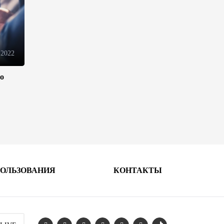
В Иране раскрыли данные о
выработке электроэнергии из
ВИЭ
 2022
19:32
5 августа 2026
ло
Внесены изменения в
Государственную программу
по совершенствованию
управления госимуществом в
Азербайджане
13:38
5 августа 2026
ПОЛЬЗОВАНИЯ
КОНТАКТЫ
Дипломатия во имя мира:
инициатива Токаева о
прекращении боевых
действий и возобновлении
переговоров