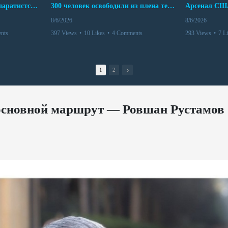
Дело бывших лидеров сепаратистского режима в Карабахе
300 человек освободили из плена террористов. Невероятная история спасения
8/6/2026
8/6/2026
nts
397 Views
•
10 Likes
•
4 Comments
293 Views
•
7 L
1
2
 основной маршрут — Ровшан Рустамов