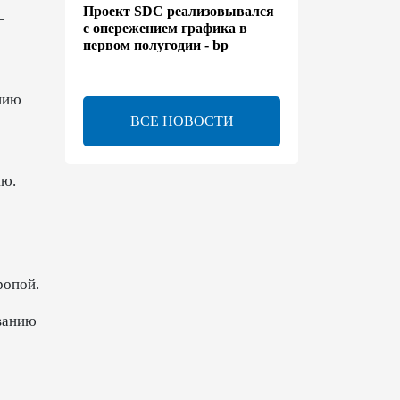
Проект SDC реализовывался
—
с опережением графика в
первом полугодии - bp
13:50
6 августа 2026
ению
ВСЕ НОВОСТИ
Расширены полномочия
холдинга AZCON - Указ
ию.
13:30
6 августа 2026
Бахтияр Асланбейли
награжден орденом
"Шохрат" - Распоряжение
ропой.
13:26
6 августа 2026
ованию
bp о ходе строительства
солнечной электростанции
"Шафаг"