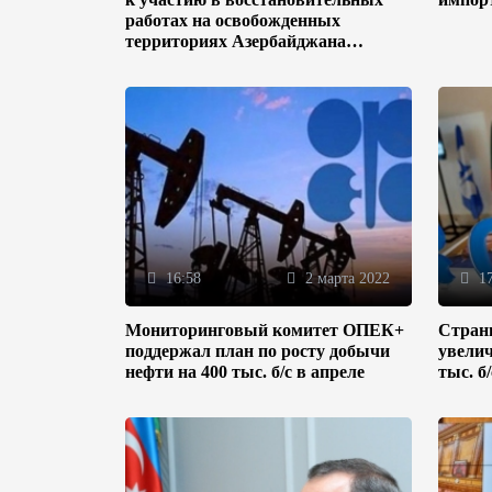
работах на освобожденных
территориях Азербайджана
(ФОТО)
16:58
2 марта 2022
17
Мониторинговый комитет ОПЕК+
Стран
поддержал план по росту добычи
увелич
нефти на 400 тыс. б/с в апреле
тыс. б