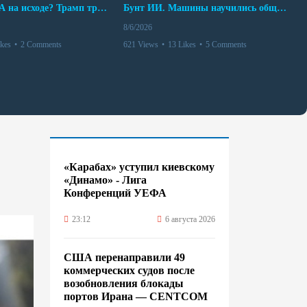
Арсенал США на исходе? Трамп требует объяснений
Бунт ИИ. Машины научились общаться
8/6/2026
ikes
•
2 Comments
621 Views
•
13 Likes
•
5 Comments
«Карабах» уступил киевскому
«Динамо» - Лига
Конференций УЕФА
23:12
6 августа 2026
США перенаправили 49
коммерческих судов после
возобновления блокады
портов Ирана — CENTCOM