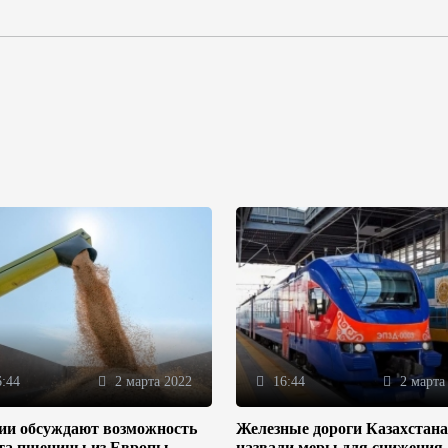
:44
2 марта 2022
16:44
2 марта
зии обсуждают возможность
Железные дороги Казахстана
та пшеницы из Европы
назвали меры для снижения