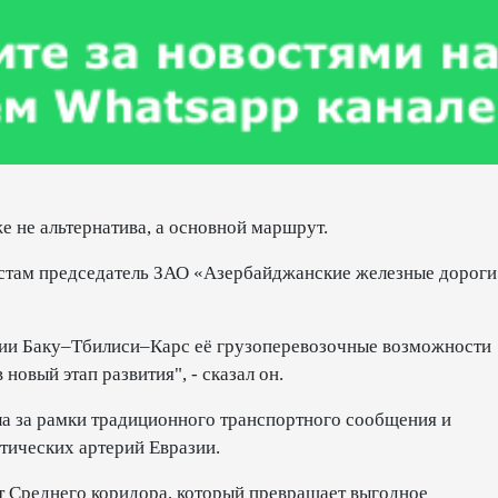
е не альтернатива, а основной маршрут.
листам председатель ЗАО «Азербайджанские железные дороги
ии Баку–Тбилиси–Карс её грузоперевозочные возможности
новый этап развития", - сказал он.
ла за рамки традиционного транспортного сообщения и
стических артерий Евразии.
т Среднего коридора, который превращает выгодное