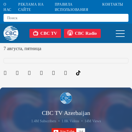
О
РЕКЛАМА НА
ПРАВИЛА
КОНТАКТЫ
НАС
САЙТЕ
ИСПОЛЬЗОВАНИЯ
CBC TV
CBC Radio
7 августа, пятница
CBC TV Azerbaijan
1.4M Subscribers
•
1.8K Videos
•
14M Views