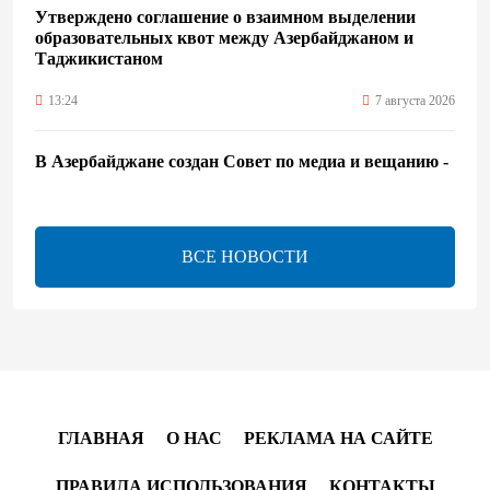
Утверждено соглашение о взаимном выделении
образовательных квот между Азербайджаном и
Таджикистаном
13:24
7 августа 2026
В Азербайджане создан Совет по медиа и вещанию -
Указ
13:16
7 августа 2026
ВСЕ НОВОСТИ
ЕАЭС расширяет финансовый рынок и вводит
единые правила электронной торговли - Мишустин
13:04
7 августа 2026
Узбекистан предложил ЕАЭС совместную
программу "зеленой трансформации"
ГЛАВНАЯ
О НАС
РЕКЛАМА НА САЙТЕ
12:54
7 августа 2026
ПРАВИЛА ИСПОЛЬЗОВАНИЯ
КОНТАКТЫ