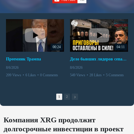
00:24
04:11
Преемник Трампа
Дело бывших лидеров сепаратистского режима в Карабахе
8/6/2026
8/6/2026
209 Views
•
6 Likes
•
0 Comments
549 Views
•
28 Likes
•
5 Comments
1
2
Компания XRG продолжит
долгосрочные инвестиции в проект