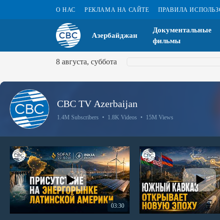
О НАС
РЕКЛАМА НА САЙТЕ
ПРАВИЛА ИСПОЛЬ
Документальные
Азербайджан
фильмы
8 августа, суббота
CBC TV Azerbaijan
1.4M Subscribers
•
1.8K Videos
•
15M Views
03:30