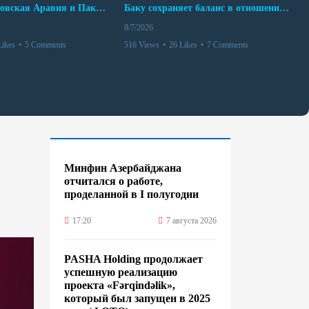
Турция, Саудовская Аравия и Пакистан подписали соглашение о совместной обороне
Баку сохраняет баланс в отношениях с Москвой и Киевом
8/7/2026
Likes
•
5 Comments
516 Views
•
26 Likes
•
7 Comments
Минфин Азербайджана
отчитался о работе,
проделанной в I полугодии
17:20
7 августа 2026
PASHA Holding продолжает
успешную реализацию
проекта «Fərqindəlik»,
который был запущен в 2025