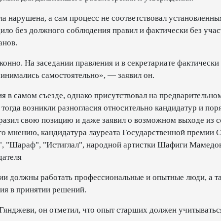
а нарушена, а сам процесс не соответствовал установленны
дило без должного соблюдения правил и фактически без учас
анов.
онно. На заседании правления и в секретариате фактически
инимались самостоятельно», — заявил он.
я в самом съезде, однако присутствовал на предварительно
е тогда возникли разногласия относительно кандидатур и пор
ыразил свою позицию и даже заявил о возможном выходе из с
его мнению, кандидатура лауреата Государственной премии 
", "Шараф", "Истиглал", народной артистки Шафиги Мамедо
дателя
ции должны работать профессиональные и опытные люди, а т
ия в принятии решений.
янджеви, он отметил, что опыт старших должен учитыватьс