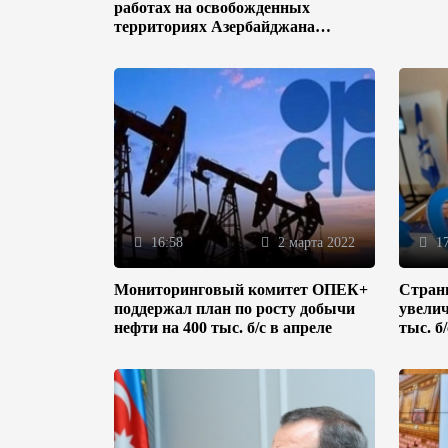
работах на освобожденных
территориях Азербайджана
(ФОТО)
16:58
2 марта 2022
17
Мониторинговый комитет ОПЕК+
Стран
поддержал план по росту добычи
увелич
нефти на 400 тыс. б/с в апреле
тыс. б