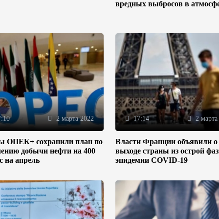
вредных выбросов в атмосф
:10
2 марта 2022
17:14
2 марта
ы ОПЕК+ сохранили план по
Власти Франции объявили о
ению добычи нефти на 400
выходе страны из острой фа
/с на апрель
эпидемии COVID-19