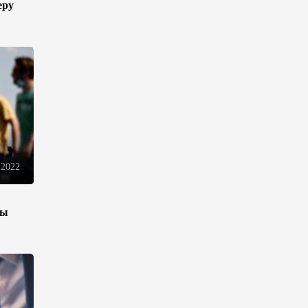
еру
движения товаров и услуг в
ЕАЭС
10:40
7 августа 2026
Из России в Армению
транзитом через Азербайджан
будут отправлены пшеница и
каменный уголь
09:54
7 августа 2026
 2022
Азербайджанская нефть
подорожала на 2,6%
зы
09:24
7 августа 2026
Fitch подтвердил рейтинг
Ипотечного фонда
Азербайджана на уровне BBB-