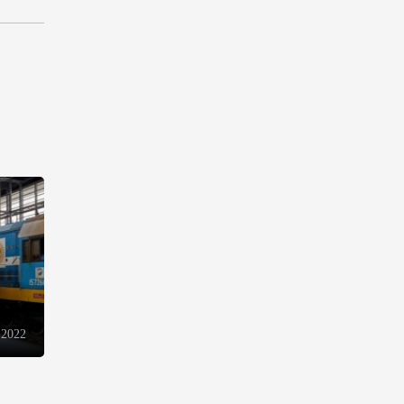
электронной торговли и
общего рынка - Турчин
12:18
7 августа 2026
Беларусь предложила
пересмотреть механизм
финансирования
промкооперации в ЕАЭС
12:08
7 августа 2026
Процесс сближения Армении
с ЕС требует
предварительной подготовки
- Пашинян
10:40
7 августа 2026
 2022
Пашинян призвал устранить
барьеры для свободного