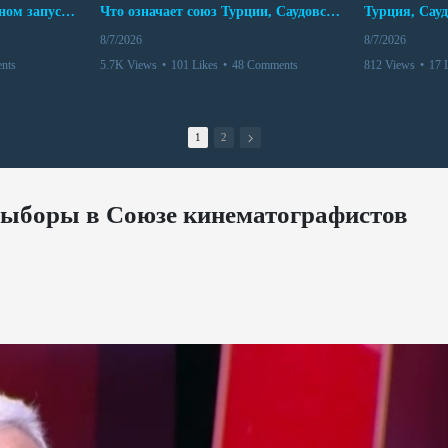
Мир между Баку и Ереваном запускает крупные логистические проекты
Что означает союз Турции, Саудовской Аравии и Пакистана?
8/7/2026
8/7/2026
nts
5.7K Views
•
101 Likes
•
48 Comments
812 Views
•
17 
1
2
выборы в Союзе кинематографистов