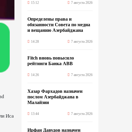
15:12
7 августа 2026
Определены права и
обязанности Совета по медиа
и вещанию Азербайджана
14:28
7 августа 2026
Fitch вновь повысило
рейтинги Банка ABB
14:26
7 августа 2026
Хазар Фархадов назначен
nd
послом Азербайджана в
Малайзии
13:44
7 августа 2026
ли Иса
Ирфан Давудов назначен