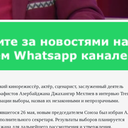
кий кинорежиссёр, актёр, сценарист, заслуженный деятель
графистов Азербайджана Джахангир Мехтиев в интервью Tre
зации выборы, назвав их незаконными и непрозрачными.
оявшегося 26 мая, новым председателем Союза был избран А
олнительного секретаря. Результаты выборов планируется
джана для дальнейшего рассмотрения и утверждения.