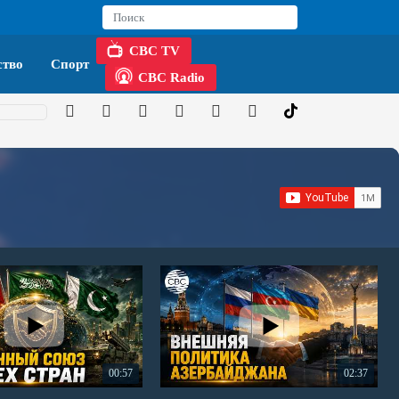
CBC TV
тво
Спорт
CBC Radio
00:57
02:37