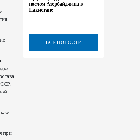
послом Азербайджана в
Пакистане
м
тия
13:42
7 августа 2026
Утверждено соглашение о
 не
ВСЕ НОВОСТИ
взаимном выделении
образовательных квот между
Азербайджаном и
м
Таджикистаном
ядка
13:24
7 августа 2026
остава
СССР,
вой
В Азербайджане создан Совет
по медиа и вещанию - Указ
13:16
7 августа 2026
акже
ЕАЭС расширяет
я при
финансовый рынок и вводит
единые правила электронной