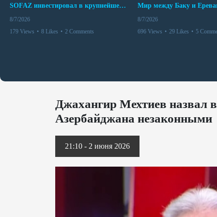
SOFAZ инвестировал в крупнейшего независимого производителя электроэнергии Перу
8/7/2026
8/7/2026
179 Views
•
8 Likes
•
2 Comments
696 Views
•
29 Likes
•
5 Comme
Джахангир Мехтиев назвал 
Азербайджана незаконными
21:10 - 2 июня 2026