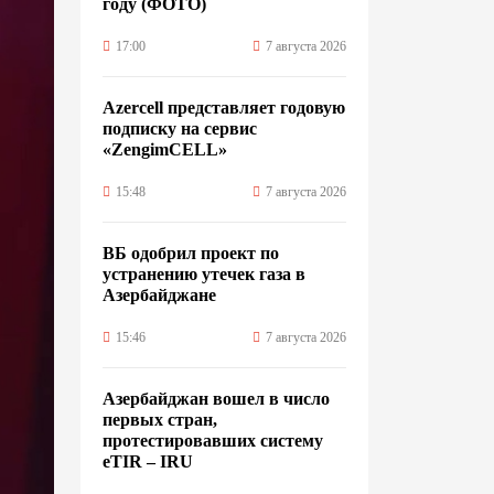
году (ФОТО)
17:00
7 августа 2026
Azercell представляет годовую
подписку на сервис
«ZengimCELL»
15:48
7 августа 2026
ВБ одобрил проект по
устранению утечек газа в
Азербайджане
15:46
7 августа 2026
Азербайджан вошел в число
первых стран,
протестировавших систему
eTIR – IRU