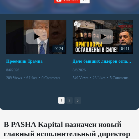
00:24
04:11
Преемник Трампа
Дело бывших лидеров сепаратистского режима в Карабахе
8/6/2026
8/6/2026
209 Views
•
6 Likes
•
0 Comments
549 Views
•
28 Likes
•
5 Comments
1
2
В PASHA Kapital назначен новый
главный исполнительный директор