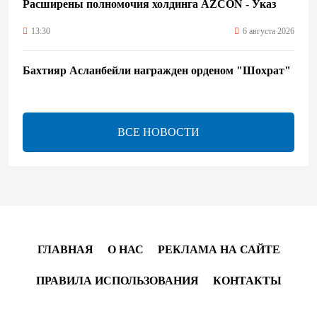
Расширены полномочия холдинга AZCON - Указ
13:30
6 августа 2026
Бахтияр Асланбейли награжден орденом "Шохрат"
- Распоряжение
13:26
6 августа 2026
ВСЕ НОВОСТИ
bp о ходе строительства солнечной электростанции
"Шафаг"
13:18
6 августа 2026
Усиливается контроль в связи с импортируемыми в
Азербайджан непродовольственными товарами
ГЛАВНАЯ
О НАС
РЕКЛАМА НА САЙТЕ
13:16
6 августа 2026
ПРАВИЛА ИСПОЛЬЗОВАНИЯ
КОНТАКТЫ
В суде по апелляционным жалобам граждан