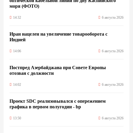
оптической кабельной линии по дну Каспийского
моря (ФОТО)
14:32
6 августа 2026
Иран нацелен на увеличение товарооборота с
Индией
14:06
6 августа 2026
Постпред Азербайджана при Совете Европы
отозван с должности
14:02
6 августа 2026
Проект SDC реализовывался с опережением
графика в первом полугодии - bp
13:50
6 августа 2026