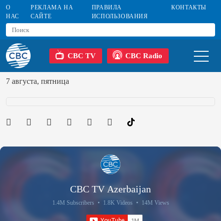
О
РЕКЛАМА НА
ПРАВИЛА
КОНТАКТЫ
НАС
САЙТЕ
ИСПОЛЬЗОВАНИЯ
CBC TV
CBC Radio
7 августа, пятница
CBC TV Azerbaijan
1.4M Subscribers
•
1.8K Videos
•
14M Views