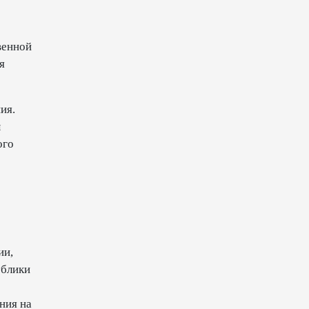
10:14
6 августа 2026
венной
Как Азербайджан и Казахстан
я
превращают Каспий в
цифровой узел Евразии
08:00
6 августа 2026
ия.
ы
ого
По итогам июля годовая
инфляция в Казахстане
снизилась до 10,2%
04:30
6 августа 2026
Казахстан расширит меры
поддержки отечественных
ии,
производителей и
ублики
продвижения экспорта
22:22
5 августа 2026
ния на