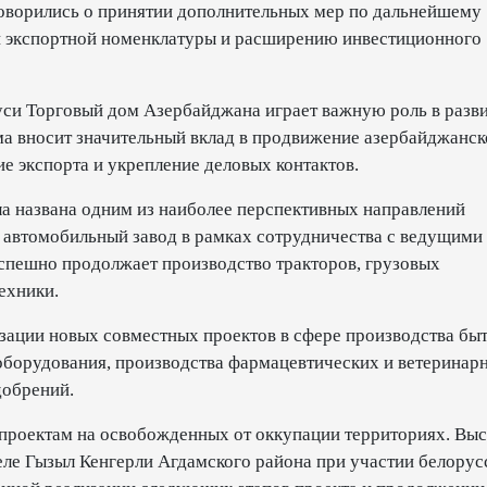
оворились о принятии дополнительных мер по дальнейшему
и экспортной номенклатуры и расширению инвестиционного
уси Торговый дом Азербайджана играет важную роль в разв
ма вносит значительный вклад в продвижение азербайджанск
е экспорта и укрепление деловых контактов.
а названа одним из наиболее перспективных направлений
 автомобильный завод в рамках сотрудничества с ведущими
пешно продолжает производство тракторов, грузовых
ехники.
зации новых совместных проектов в сфере производства бы
оборудования, производства фармацевтических и ветеринар
добрений.
проектам на освобожденных от оккупации территориях. Вы
селе Гызыл Кенгерли Агдамского района при участии белорус