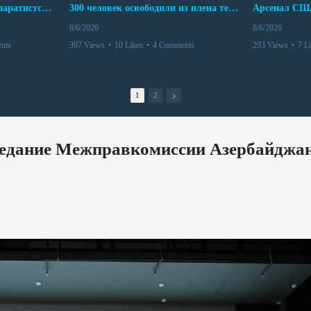
Дело бывших лидеров сепаратистского режима в Карабахе
300 человек освободили из плена террористов. Невероятная история спасения
8/6/2026
8/6/2026
nts
397 Views
•
10 Likes
•
4 Comments
293 Views
•
7 L
1
2
аседание Межправкомиссии Азербайджа