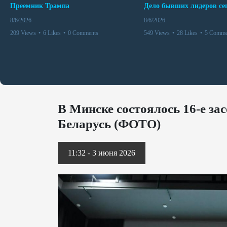
Преемник Трампа
8/6/2026
8/6/2026
209 Views
•
6 Likes
•
0 Comments
549 Views
•
28 Likes
•
5 Comme
В Минске состоялось 16-е з
Беларусь (ФОТО)
11:32 - 3 июня 2026