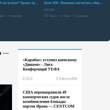
Арсенал США на исходе? Трамп требует объяснений
Бунт ИИ. Машины научились общаться
8/6/2026
ikes
•
2 Comments
621 Views
•
13 Likes
•
5 Comments
н —
«Карабах» уступил киевскому
«Динамо» - Лига
Конференций УЕФА
23:12
6 августа 2026
США перенаправили 49
коммерческих судов после
возобновления блокады
портов Ирана — CENTCOM