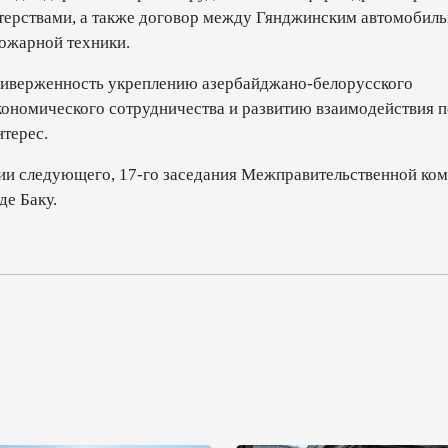
ерствами, а также договор между Гянджинским автомобил
ожарной техники.
риверженность укреплению азербайджано-белорусского
кономического сотрудничества и развитию взаимодействия п
терес.
нии следующего, 17-го заседания Межправительственной ко
де Баку.