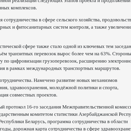
енной реализации следующих этапов проекта и продолжении
нных комплексов.
 сотрудничества в сфере сельского хозяйства, продовольст
арных и фитосанитарных систем контроля, а также увеличени
стической сфере также стало одной из ключевых тем заседан
бъём транзитных перевозок вырос более чем на 63%. Сторон
у по цифровизации грузоперевозок, расширению электронн
вия в рамках международных транспортных маршрутов.
сотрудничества. Намечено развитие новых механизмов
ния, здравоохранения, молодёжной политики и спорта,
ация совместных проектов.
ый протокол 16-го заседания Межправительственной комисс
дарственным комитетом статистики Азербайджанской Респ
еспублики Беларусь, программа сотрудничества в области
 годы, дорожная карта сотрудничества в сфере здравоохране