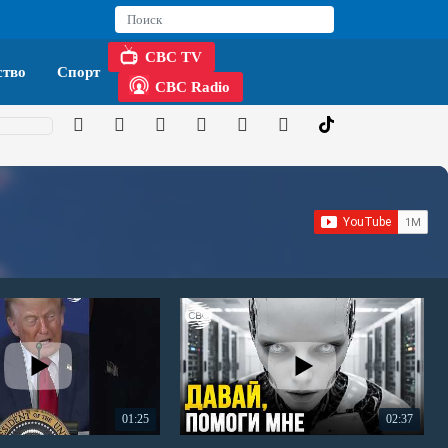
CBC TV
тво
Спорт
CBC Radio
01:25
02:37