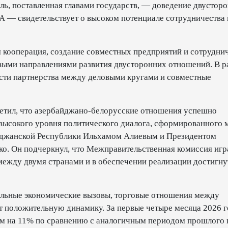
ль, поставленная главами государств, — доведение двустор
А — свидетельствует о высоком потенциале сотрудничества
 кооперация, создание совместных предприятий и сотрудни
евыми направлениями развития двусторонних отношений. В 
ти партнерства между деловыми кругами и совместные
етил, что азербайджано-белорусские отношения успешно
 высокого уровня политического диалога, сформированного
йджанской Республики Ильхамом Алиевым и Президентом
о. Он подчеркнул, что Межправительственная комиссия игр
между двумя странами и в обеспечении реализации достигн
альные экономические вызовы, торговые отношения между
положительную динамику. За первые четыре месяца 2026 г
ем на 11% по сравнению с аналогичным периодом прошлого 