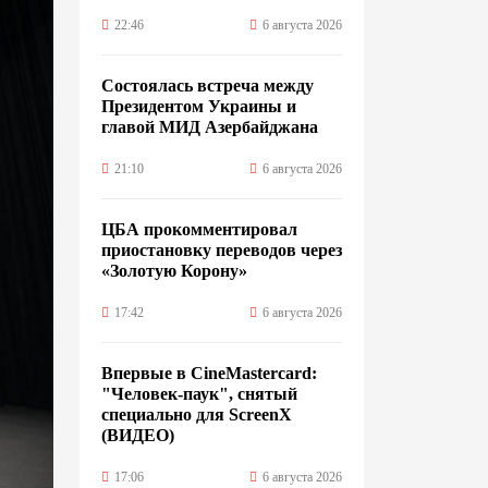
22:46
6 августа 2026
Состоялась встреча между
Президентом Украины и
главой МИД Азербайджана
21:10
6 августа 2026
ЦБА прокомментировал
приостановку переводов через
«Золотую Корону»
17:42
6 августа 2026
Впервые в CineMastercard:
"Человек-паук", снятый
специально для ScreenX
(ВИДЕО)
17:06
6 августа 2026