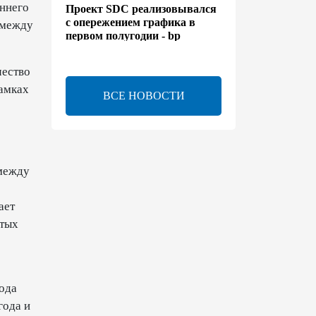
оннего
Проект SDC реализовывался
с опережением графика в
 между
первом полугодии - bp
13:50
6 августа 2026
чество
рамках
ВСЕ НОВОСТИ
Расширены полномочия
холдинга AZCON - Указ
13:30
6 августа 2026
 между
Бахтияр Асланбейли
награжден орденом
ает
"Шохрат" - Распоряжение
утых
13:26
6 августа 2026
bp о ходе строительства
ода
солнечной электростанции
"Шафаг"
года и