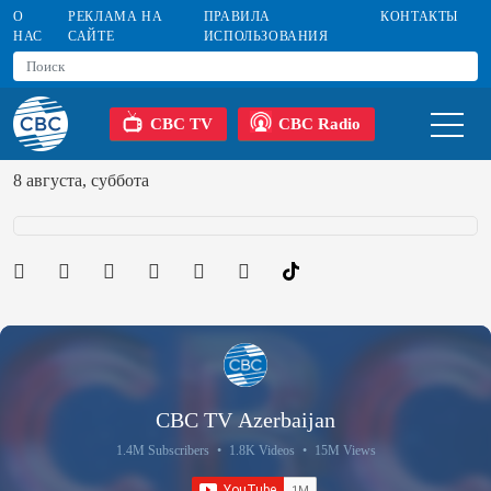
О
РЕКЛАМА НА
ПРАВИЛА
КОНТАКТЫ
НАС
САЙТЕ
ИСПОЛЬЗОВАНИЯ
CBC TV
CBC Radio
8 августа, суббота
CBC TV Azerbaijan
1.4M Subscribers
•
1.8K Videos
•
15M Views