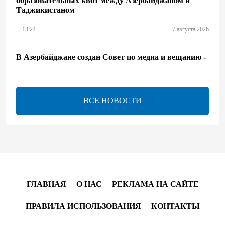
образовательных квот между Азербайджаном и
Таджикистаном
13:24
7 августа 2026
В Азербайджане создан Совет по медиа и вещанию -
Указ
13:16
7 августа 2026
ВСЕ НОВОСТИ
ЕАЭС расширяет финансовый рынок и вводит
единые правила электронной торговли - Мишустин
13:04
7 августа 2026
Узбекистан предложил ЕАЭС совместную
программу "зеленой трансформации"
ГЛАВНАЯ
О НАС
РЕКЛАМА НА САЙТЕ
12:54
7 августа 2026
ПРАВИЛА ИСПОЛЬЗОВАНИЯ
КОНТАКТЫ