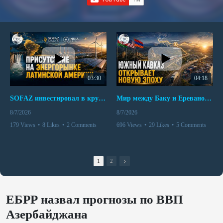
03:30
04:18
SOFAZ инвестировал в крупнейшего независимого производителя электроэнергии Перу
Мир между Баку и Ереваном запускает крупные логистические проекты
8/7/2026
8/7/2026
179 Views
•
8 Likes
•
2 Comments
696 Views
•
29 Likes
•
5 Comments
1
2
ЕБРР назвал прогнозы по ВВП
Азербайджана