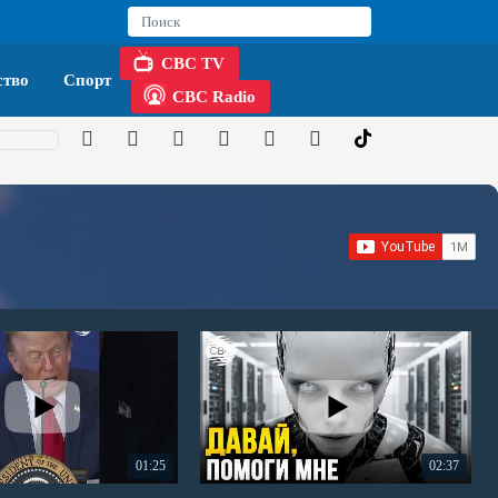
CBC TV
тво
Спорт
CBC Radio
01:25
02:37