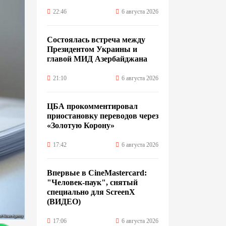
22:46
6 августа 2026
Состоялась встреча между
Президентом Украины и
главой МИД Азербайджана
21:10
6 августа 2026
ЦБА прокомментировал
приостановку переводов через
«Золотую Корону»
17:42
6 августа 2026
Впервые в CineMastercard:
"Человек-паук", снятый
специально для ScreenX
(ВИДЕО)
17:06
6 августа 2026