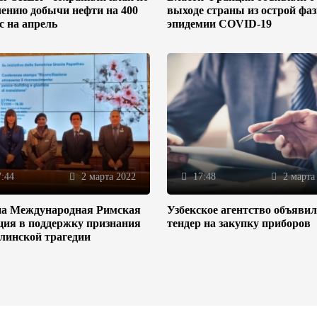
ению добычи нефти на 400
выходе страны из острой фа
/с на апрель
эпидемии COVID-19
:44
2 марта 2022
17:48
2 марта
на Международная Римская
Узбекское агентство объяви
ция в поддержку признания
тендер на закупку приборов
линской трагедии