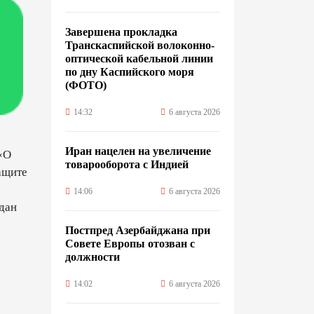
Завершена прокладка
Транскаспийской волоконно-
оптической кабельной линии
по дну Каспийского моря
(ФОТО)
14:32
6 августа 2026
Иран нацелен на увеличение
«О
товарооборота с Индией
ащите
14:06
6 августа 2026
дан
Постпред Азербайджана при
Совете Европы отозван с
должности
14:02
6 августа 2026