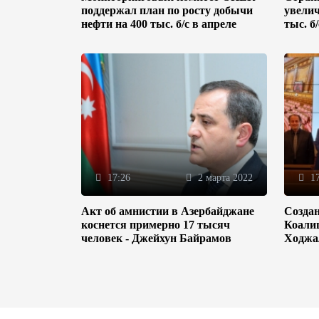
поддержал план по росту добычи
увелич
нефти на 400 тыс. б/с в апреле
тыс. б
17:26
2 марта 2022
17
Акт об амнистии в Азербайджане
Созда
коснется примерно 17 тысяч
Коали
человек - Джейхун Байрамов
Ходжа