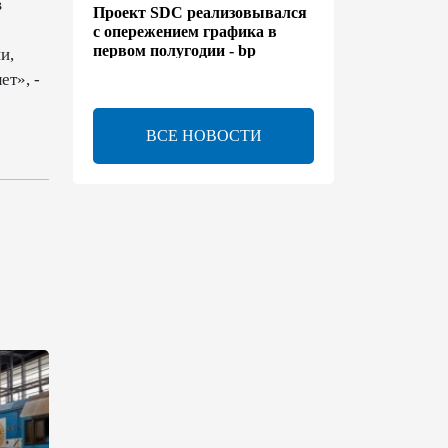
в
Проект SDC реализовывался
с опережением графика в
первом полугодии - bp
и,
ет», -
13:50
6 августа 2026
ВСЕ НОВОСТИ
Расширены полномочия
холдинга AZCON - Указ
13:30
6 августа 2026
Бахтияр Асланбейли
награжден орденом
"Шохрат" - Распоряжение
13:26
6 августа 2026
bp о ходе строительства
солнечной электростанции
"Шафаг"