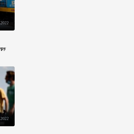
13:18
6 августа 2026
Усиливается контроль в связи
 2022
с импортируемыми в
Азербайджан
непродовольственными
товарами
еру
13:16
6 августа 2026
В суде по апелляционным
жалобам граждан Армении
объявлено окончательное
решение
12:30
6 августа 2026
Цены на азербайджанскую
 2022
нефть изменились
разнонаправленно