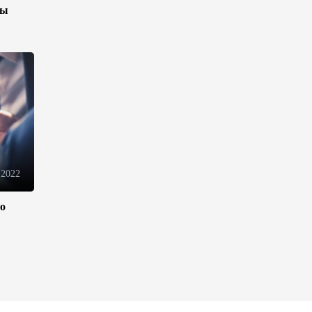
зы
10:14
6 августа 2026
Как Азербайджан и Казахстан
превращают Каспий в
цифровой узел Евразии
08:00
6 августа 2026
По итогам июля годовая
инфляция в Казахстане
снизилась до 10,2%
 2022
04:30
6 августа 2026
ло
Казахстан расширит меры
поддержки отечественных
производителей и
продвижения экспорта
22:22
5 августа 2026