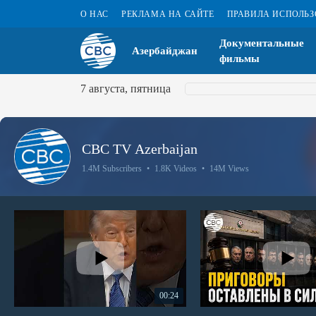
О НАС
РЕКЛАМА НА САЙТЕ
ПРАВИЛА ИСПОЛЬ
Документальные
Азербайджан
фильмы
7 августа, пятница
CBC TV Azerbaijan
1.4M Subscribers
•
1.8K Videos
•
14M Views
00:24