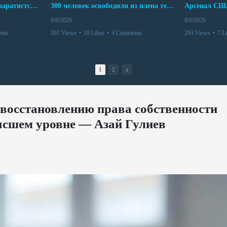
Дело бывших лидеров сепаратистского режима в Карабахе
300 человек освободили из плена террористов. Невероятная история спасения
8/6/2026
8/6/2026
nts
397 Views
•
10 Likes
•
4 Comments
293 Views
•
7 L
1
2
восстановлению права собственности
ысшем уровне — Азай Гулиев