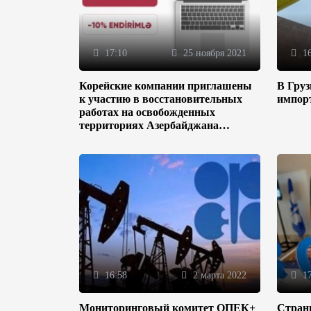
17:10
25 ноября 2021
16
Корейские компании приглашены
В Гру
к участию в восстановительных
импор
работах на освобожденных
территориях Азербайджана
(ФОТО)
16:58
2 марта 2022
17
Мониторинговый комитет ОПЕК+
Стран