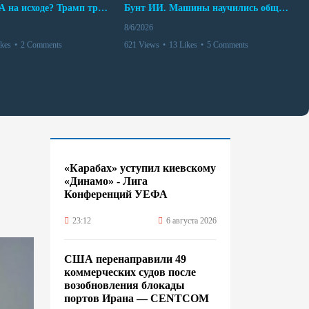
Арсенал США на исходе? Трамп требует объяснений
Бунт ИИ. Машины научились общаться
8/6/2026
ikes
•
2 Comments
621 Views
•
13 Likes
•
5 Comments
«Карабах» уступил киевскому
«Динамо» - Лига
Конференций УЕФА
23:12
6 августа 2026
США перенаправили 49
коммерческих судов после
возобновления блокады
портов Ирана — CENTCOM