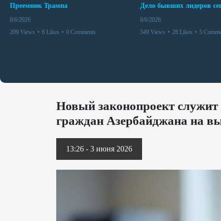
Преемник Трампа
8/6/2026
8/6/2026
209 Views
•
6 Likes
•
0 Comments
549 Views
•
28 Likes
•
5 Comme
Новый законопроект служит 
граждан Азербайджана на в
13:26 - 3 июня 2026