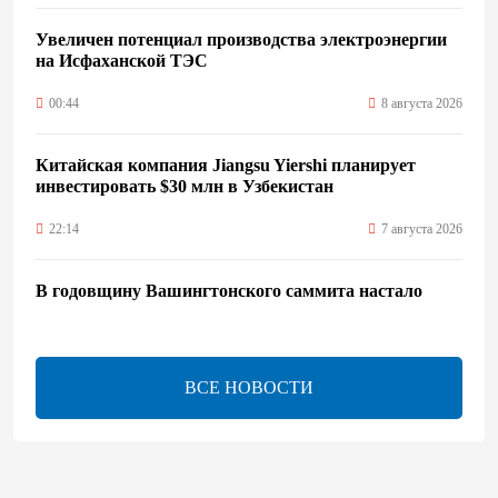
Увеличен потенциал производства электроэнергии
на Исфаханской ТЭС
00:44
8 августа 2026
Китайская компания Jiangsu Yiershi планирует
инвестировать $30 млн в Узбекистан
22:14
7 августа 2026
В годовщину Вашингтонского саммита настало
время перейти к практической реализации TRIPP -
Секута
21:08
7 августа 2026
ВСЕ НОВОСТИ
Оборонное соглашение не направлено против какой-
либо страны — Эрдоган