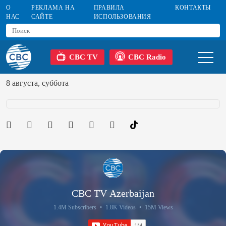
О
РЕКЛАМА НА
ПРАВИЛА
КОНТАКТЫ
НАС
САЙТЕ
ИСПОЛЬЗОВАНИЯ
CBC TV
CBC Radio
8 августа, суббота
CBC TV Azerbaijan
1.4M Subscribers
•
1.8K Videos
•
15M Views