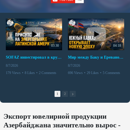
03:30
04:18
SOFAZ инвестировал в крупнейшего независимого производителя электроэнергии Перу
Мир между Баку и Ереваном запускает крупные логистические проекты
8/7/2026
8/7/2026
179 Views
•
8 Likes
•
2 Comments
696 Views
•
29 Likes
•
5 Comments
1
2
Экспорт ювелирной продукции
Азербайджана значительно вырос -