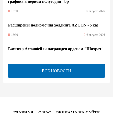
графика в первом полугодии - bp
13:50
6 августа 2026
Расширены полномочия холдинга AZCON - Указ
13:30
6 августа 2026
Бахтияр Асланбейли награжден орденом "Шохрат"
- Распоряжение
13:26
6 августа 2026
ВСЕ НОВОСТИ
bp о ходе строительства солнечной электростанции
"Шафаг"
13:18
6 августа 2026
Усиливается контроль в связи с импортируемыми в
Азербайджан непродовольственными товарами
ГЛАВНАЯ
О НАС
РЕКЛАМА НА САЙТЕ