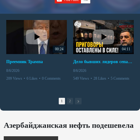
00:24
04:11
Преемник Трампа
Дело бывших лидеров сепаратистского режима в Карабахе
8/6/2026
8/6/2026
209 Views
•
6 Likes
•
0 Comments
549 Views
•
28 Likes
•
5 Comments
1
2
Азербайджанская нефть подешевела