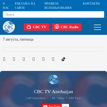
О
РЕКЛАМА НА
ПРАВИЛА
КОНТАКТЫ
НАС
САЙТЕ
ИСПОЛЬЗОВАНИЯ
CBC TV
CBC Radio
7 августа, пятница
CBC TV Azerbaijan
1.4M Subscribers
•
1.8K Videos
•
14M Views