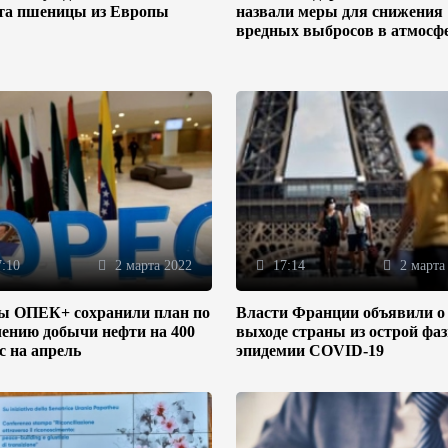
та пшеницы из Европы
назвали меры для снижения
вредных выбросов в атмосф
:10
2 марта 2022
17:14
2 марта
ы ОПЕК+ сохранили план по
Власти Франции объявили о
ению добычи нефти на 400
выходе страны из острой фа
/с на апрель
эпидемии COVID-19