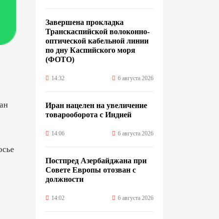
Завершена прокладка
Транскаспийской волоконно-
оптической кабельной линии
по дну Каспийского моря
(ФОТО)
14:32
6 августа 2026
ан
Иран нацелен на увеличение
товарооборота с Индией
14:06
6 августа 2026
осье
Постпред Азербайджана при
Совете Европы отозван с
должности
14:02
6 августа 2026