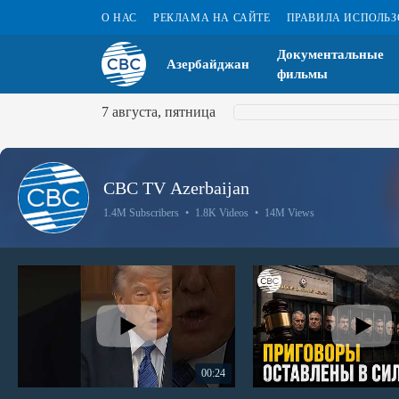
О НАС
РЕКЛАМА НА САЙТЕ
ПРАВИЛА ИСПОЛЬ
Документальные
Азербайджан
фильмы
7 августа, пятница
CBC TV Azerbaijan
1.4M Subscribers
•
1.8K Videos
•
14M Views
00:24