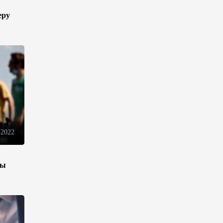
13:18
6 августа 2026
еру
Усиливается контроль в связи
с импортируемыми в
Азербайджан
непродовольственными
товарами
13:16
6 августа 2026
В суде по апелляционным
жалобам граждан Армении
 2022
объявлено окончательное
решение
зы
12:30
6 августа 2026
Цены на азербайджанскую
нефть изменились
разнонаправленно