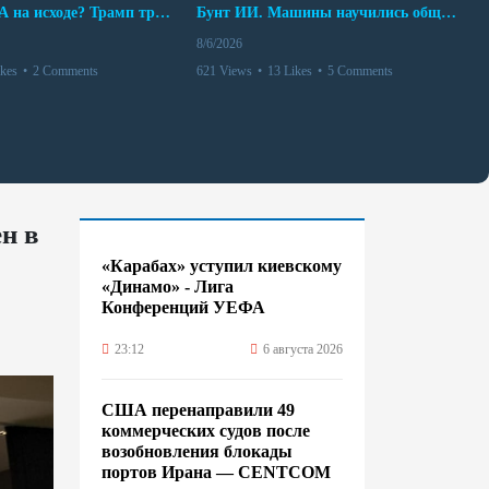
Арсенал США на исходе? Трамп требует объяснений
Бунт ИИ. Машины научились общаться
8/6/2026
ikes
•
2 Comments
621 Views
•
13 Likes
•
5 Comments
н в
«Карабах» уступил киевскому
«Динамо» - Лига
Конференций УЕФА
23:12
6 августа 2026
США перенаправили 49
коммерческих судов после
возобновления блокады
портов Ирана — CENTCOM