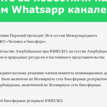
блики Парагвай проходит 38-я сессия Международного
О «Человек и биосфера».
ительстве Азербайджана при ЮНЕСКО, на сессии Азербайдж
гии и природных ресурсов и постоянного представительства
о единогласному решению членов комитета номинационное д
 было включено во Всемирную сеть биосферных резерватов
ербайджана, включённой во Всемирную сеть биосферных
 784 биосферных резервата ЮНЕСКО.