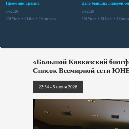
Преемник Трампа
8/6/2026
8/6/2026
209 Views
•
6 Likes
•
0 Comments
549 Views
•
28 Likes
•
5 Comme
«Большой Кавказский биосф
Список Всемирной сети Ю
22:54 - 5 июня 2026