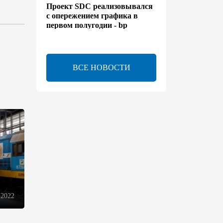
Проект SDC реализовывался
с опережением графика в
первом полугодии - bp
13:50
6 августа 2026
ВСЕ НОВОСТИ
Расширены полномочия
холдинга AZCON - Указ
13:30
6 августа 2026
Бахтияр Асланбейли
награжден орденом
"Шохрат" - Распоряжение
13:26
6 августа 2026
bp о ходе строительства
 2022
солнечной электростанции
"Шафаг"