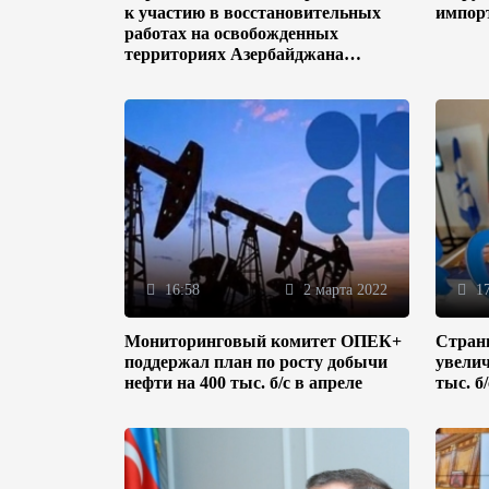
к участию в восстановительных
импор
работах на освобожденных
территориях Азербайджана
(ФОТО)
16:58
2 марта 2022
17
Мониторинговый комитет ОПЕК+
Стран
поддержал план по росту добычи
увелич
нефти на 400 тыс. б/с в апреле
тыс. б