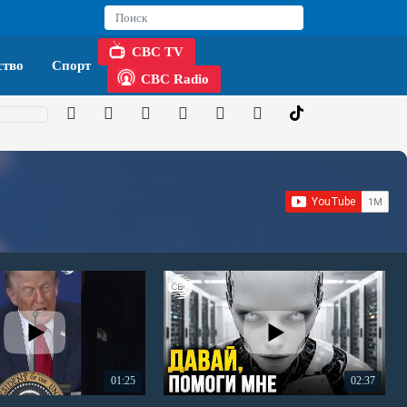
CBC TV
тво
Спорт
CBC Radio
01:25
02:37