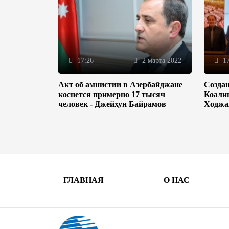
17:26
2 марта 2022
17
Акт об амнистии в Азербайджане
Созда
коснется примерно 17 тысяч
Коали
человек - Джейхун Байрамов
Ходжа
ГЛАВНАЯ
О НАС