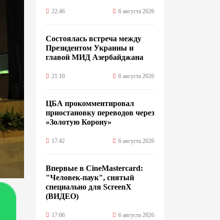
22:46
6 августа 2026
Состоялась встреча между
Президентом Украины и
главой МИД Азербайджана
21:10
6 августа 2026
ЦБА прокомментировал
приостановку переводов через
«Золотую Корону»
17:42
6 августа 2026
Впервые в CineMastercard:
"Человек-паук", снятый
специально для ScreenX
(ВИДЕО)
17:06
6 августа 2026