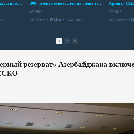
Дело бывших лидеров сепаратистского режима в Карабахе
300 человек освободили из плена террористов. Невероятная история спасения
8/6/2026
8/6/2026
nts
397 Views
•
10 Likes
•
4 Comments
293 Views
•
7 L
1
2
ерный резерват» Азербайджана включе
НЕСКО