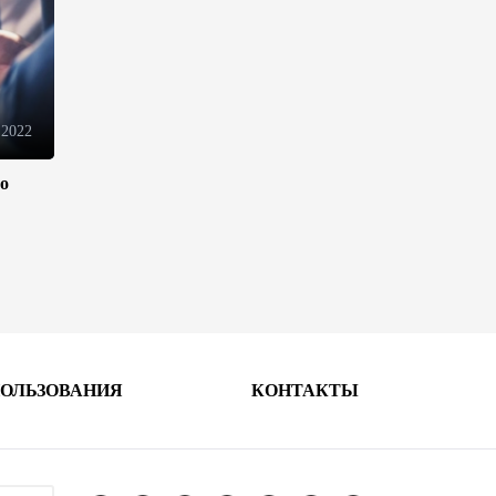
10:14
6 августа 2026
Как Азербайджан и Казахстан
превращают Каспий в
цифровой узел Евразии
 2022
08:00
6 августа 2026
ло
По итогам июля годовая
инфляция в Казахстане
снизилась до 10,2%
04:30
6 августа 2026
Казахстан расширит меры
ПОЛЬЗОВАНИЯ
КОНТАКТЫ
поддержки отечественных
производителей и
продвижения экспорта
22:22
5 августа 2026