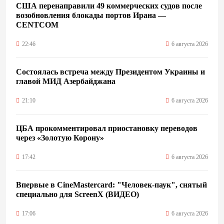
США перенаправили 49 коммерческих судов после
возобновления блокады портов Ирана —
CENTCOM
22:46
6 августа 2026
Состоялась встреча между Президентом Украины и
главой МИД Азербайджана
21:10
6 августа 2026
ЦБА прокомментировал приостановку переводов
через «Золотую Корону»
17:42
6 августа 2026
Впервые в CineMastercard: "Человек-паук", снятый
специально для ScreenX (ВИДЕО)
17:06
6 августа 2026