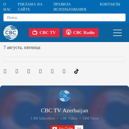
О
РЕКЛАМА НА
ПРАВИЛА
КОНТАКТЫ
НАС
САЙТЕ
ИСПОЛЬЗОВАНИЯ
CBC TV
CBC Radio
7 августа, пятница
CBC TV Azerbaijan
1.4M Subscribers
•
1.8K Videos
•
14M Views