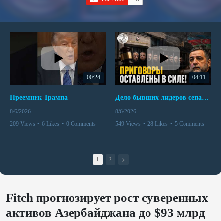
00:24
04:11
Преемник Трампа
Дело бывших лидеров сепаратистского режима в Карабахе
8/6/2026
8/6/2026
209 Views
•
6 Likes
•
0 Comments
549 Views
•
28 Likes
•
5 Comments
1
2
Fitch прогнозирует рост суверенных
активов Азербайджана до $93 млрд