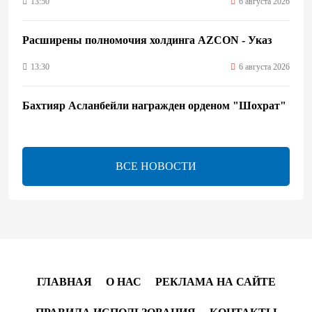
13:50
6 августа 2026
Расширены полномочия холдинга AZCON - Указ
13:30
6 августа 2026
Бахтияр Асланбейли награжден орденом "Шохрат"
- Распоряжение
13:26
6 августа 2026
ВСЕ НОВОСТИ
bp о ходе строительства солнечной электростанции
"Шафаг"
13:18
6 августа 2026
Усиливается контроль в связи с импортируемыми в
Азербайджан непродовольственными товарами
ГЛАВНАЯ
О НАС
РЕКЛАМА НА САЙТЕ
13:16
6 августа 2026