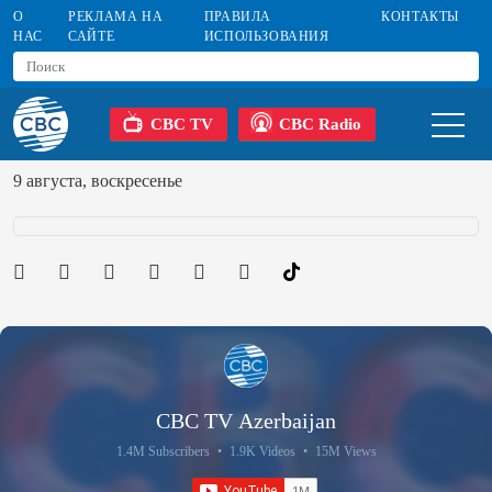
О
РЕКЛАМА НА
ПРАВИЛА
КОНТАКТЫ
НАС
САЙТЕ
ИСПОЛЬЗОВАНИЯ
CBC TV
CBC Radio
9 августа, воскресенье
CBC TV Azerbaijan
1.4M Subscribers
•
1.9K Videos
•
15M Views