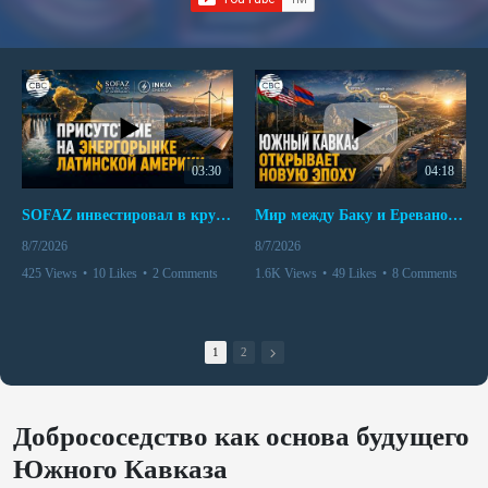
03:30
04:18
SOFAZ инвестировал в крупнейшего независимого производителя электроэнергии Перу
Мир между Баку и Ереваном запускает крупные логистические проекты
8/7/2026
8/7/2026
425 Views
•
10 Likes
•
2 Comments
1.6K Views
•
49 Likes
•
8 Comments
1
2
Добрососедство как основа будущего
Южного Кавказа