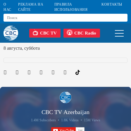
О
РЕКЛАМА НА
ПРАВИЛА
КОНТАКТЫ
НАС
САЙТЕ
ИСПОЛЬЗОВАНИЯ
CBC TV
CBC Radio
8 августа, суббота
CBC TV Azerbaijan
1.4M Subscribers
•
1.8K Videos
•
15M Views