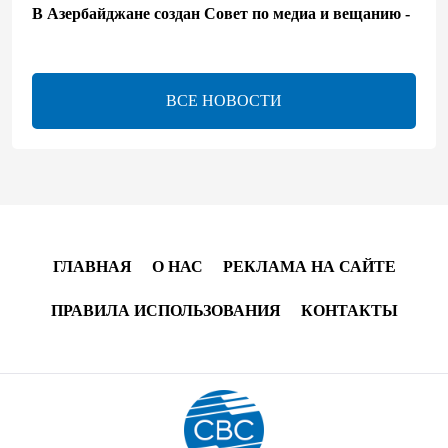
В Азербайджане создан Совет по медиа и вещанию -
Указ
13:16
7 августа 2026
ВСЕ НОВОСТИ
ЕАЭС расширяет финансовый рынок и вводит
единые правила электронной торговли - Мишустин
13:04
7 августа 2026
Узбекистан предложил ЕАЭС совместную
программу "зеленой трансформации"
ГЛАВНАЯ
О НАС
РЕКЛАМА НА САЙТЕ
12:54
7 августа 2026
ПРАВИЛА ИСПОЛЬЗОВАНИЯ
КОНТАКТЫ
ЕАЭС сохраняет положительную динамику
экономики и наращивает взаимную торговлю –
Мишустин
12:48
7 августа 2026