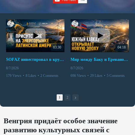
03:30
04:18
SOFAZ инвестировал в крупнейшего независимого производителя электроэнергии Перу
Мир между Баку и Ереваном запускает крупные логистические проекты
8/7/2026
8/7/2026
179 Views
•
8 Likes
•
2 Comments
696 Views
•
29 Likes
•
5 Comments
1
2
Венгрия придаёт особое значение
развитию культурных связей с