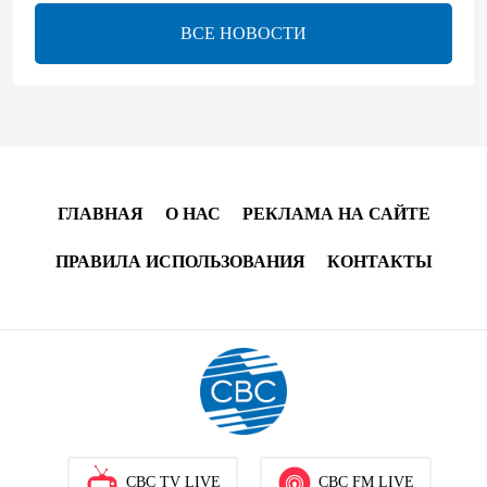
13:26
6 августа 2026
ВСЕ НОВОСТИ
bp о ходе строительства солнечной электростанции
"Шафаг"
13:18
6 августа 2026
Усиливается контроль в связи с импортируемыми в
Азербайджан непродовольственными товарами
ГЛАВНАЯ
О НАС
РЕКЛАМА НА САЙТЕ
13:16
6 августа 2026
ПРАВИЛА ИСПОЛЬЗОВАНИЯ
КОНТАКТЫ
В суде по апелляционным жалобам граждан
Армении объявлено окончательное решение
12:30
6 августа 2026
Цены на азербайджанскую нефть изменились
разнонаправленно
CBC TV LIVE
CBC FM LIVE