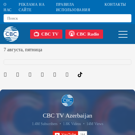
О
РЕКЛАМА НА
ПРАВИЛА
КОНТАКТЫ
НАС
САЙТЕ
ИСПОЛЬЗОВАНИЯ
CBC TV
CBC Radio
7 августа, пятница
CBC TV Azerbaijan
1.4M Subscribers
•
1.8K Videos
•
14M Views