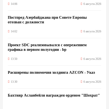
14:06
6 августа 2026
Постпред Азербайджана при Совете Европы
отозван с должности
14:02
6 августа 2026
Проект SDC реализовывался с опережением
графика в первом полугодии - bp
13:50
6 августа 2026
Расширены полномочия холдинга AZCON - Указ
13:30
6 августа 2026
Бахтияр Асланбейли награжден орденом "Шохрат"
- Распоряжение