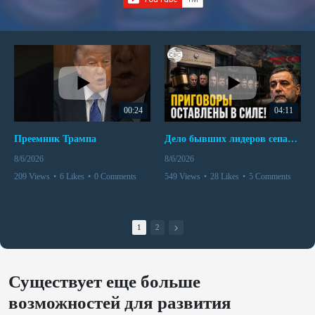
00:24
04:11
Преемник Трампа
Дело бывших лидеров сепаратистского режима в Карабахе
8/6/2026
8/6/2026
209 Views
•
6 Likes
•
0 Comments
549 Views
•
28 Likes
•
5 Comments
1
2
Существует еще больше
возможностей для развития