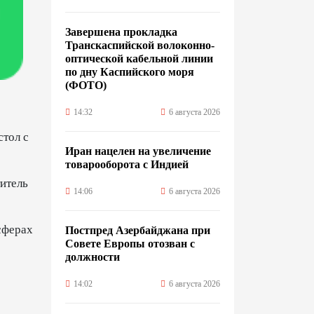
Завершена прокладка
Транскаспийской волоконно-
оптической кабельной линии
по дну Каспийского моря
(ФОТО)
14:32
6 августа 2026
стол с
Иран нацелен на увеличение
товарооборота с Индией
итель
14:06
6 августа 2026
сферах
Постпред Азербайджана при
Совете Европы отозван с
должности
14:02
6 августа 2026