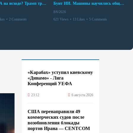
Арсенал США на исходе? Трамп требует объяснений
Бунт ИИ. Машины научились общаться
8/6/2026
ikes
•
2 Comments
621 Views
•
13 Likes
•
5 Comments
«Карабах» уступил киевскому
«Динамо» - Лига
Конференций УЕФА
23:12
6 августа 2026
США перенаправили 49
коммерческих судов после
возобновления блокады
портов Ирана — CENTCOM