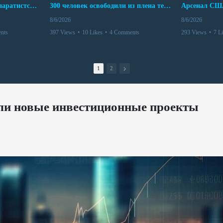
Дело бывших лидеров сепаратистского режима в Карабахе
300 человек освободили из плена террористов. Невероятная история спасения
8/6/2026
8/6/2026
nts
397 Views
•
10 Likes
•
4 Comments
293 Views
•
7 L
1
2
или новые инвестиционные проекты