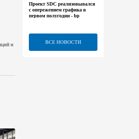
Проект SDC реализовывался
с опережением графика в
первом полугодии - bp
13:50
6 августа 2026
ВСЕ НОВОСТИ
иций и
Расширены полномочия
холдинга AZCON - Указ
13:30
6 августа 2026
Бахтияр Асланбейли
награжден орденом
"Шохрат" - Распоряжение
13:26
6 августа 2026
bp о ходе строительства
солнечной электростанции
"Шафаг"