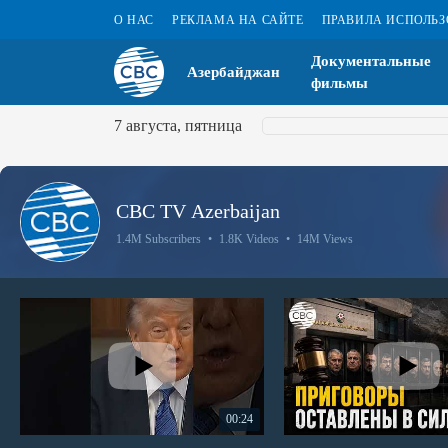
О НАС
РЕКЛАМА НА САЙТЕ
ПРАВИЛА ИСПОЛЬ
Документальные
Азербайджан
фильмы
7 августа, пятница
CBC TV Azerbaijan
1.4M Subscribers
•
1.8K Videos
•
14M Views
00:24