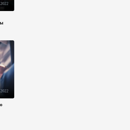
 2022
10:14
6 августа 2026
Как Азербайджан и Казахстан
зы
превращают Каспий в
цифровой узел Евразии
08:00
6 августа 2026
По итогам июля годовая
инфляция в Казахстане
снизилась до 10,2%
04:30
6 августа 2026
 2022
Казахстан расширит меры
ло
поддержки отечественных
производителей и
продвижения экспорта
22:22
5 августа 2026