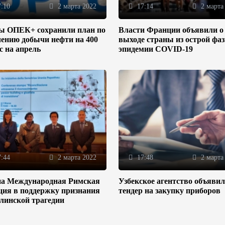
:10
2 марта 2022
17:14
2 марта
ы ОПЕК+ сохранили план по
Власти Франции объявили о
ению добычи нефти на 400
выходе страны из острой фа
/с на апрель
эпидемии COVID-19
:44
2 марта 2022
17:48
2 марта
на Международная Римская
Узбекское агентство объяви
ция в поддержку признания
тендер на закупку приборов
линской трагедии