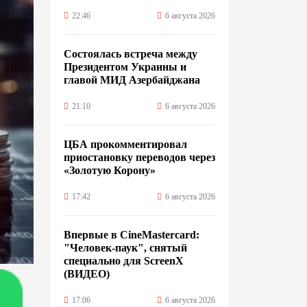
22:46
6 августа 2026
Состоялась встреча между
Президентом Украины и
главой МИД Азербайджана
21:10
6 августа 2026
ЦБА прокомментировал
приостановку переводов через
«Золотую Корону»
17:42
6 августа 2026
Впервые в CineMastercard:
"Человек-паук", снятый
специально для ScreenX
(ВИДЕО)
17:06
6 августа 2026