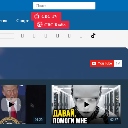
CBC TV
тво
Спорт
CBC Radio
01:25
02:37