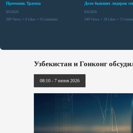
Преемник Трампа
8/6/2026
8/6/2026
209 Views
•
6 Likes
•
0 Comments
549 Views
•
28 Likes
•
5 Comme
Узбекистан и Гонконг обсуд
08:10 - 7 июня 2026