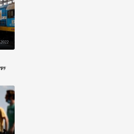
13:18
6 августа 2026
Усиливается контроль в связи
с импортируемыми в
Азербайджан
непродовольственными
 2022
товарами
13:16
6 августа 2026
еру
В суде по апелляционным
жалобам граждан Армении
объявлено окончательное
решение
12:30
6 августа 2026
Цены на азербайджанскую
нефть изменились
разнонаправленно