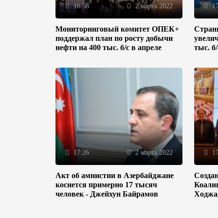
16:58
2 марта 2022
17
Мониторинговый комитет ОПЕК+
Стран
поддержал план по росту добычи
увелич
нефти на 400 тыс. б/с в апреле
тыс. б
17:26
2 марта 2022
17
Акт об амнистии в Азербайджане
Созда
коснется примерно 17 тысяч
Коали
человек - Джейхун Байрамов
Ходжа