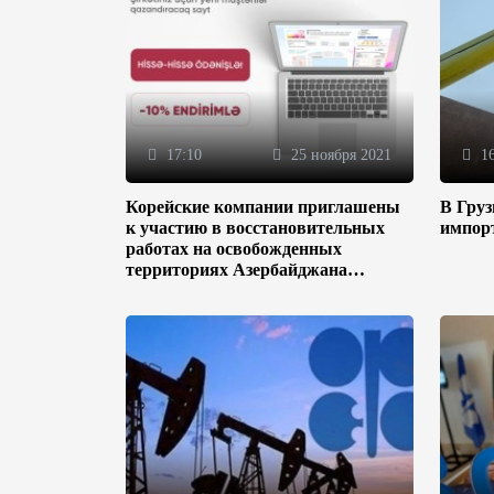
17:10
25 ноября 2021
16
Корейские компании приглашены
В Гру
к участию в восстановительных
импор
работах на освобожденных
территориях Азербайджана
(ФОТО)