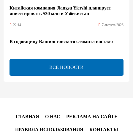
Китайская компания Jiangsu Yiershi планирует
инвестировать $30 млн в Узбекистан
22:14
7 августа 2026
В годовщину Вашингтонского саммита настало
время перейти к практической реализации TRIPP -
Секута
21:08
7 августа 2026
ВСЕ НОВОСТИ
Оборонное соглашение не направлено против какой-
либо страны — Эрдоган
20:00
7 августа 2026
Минфин Азербайджана отчитался о работе,
ГЛАВНАЯ
О НАС
РЕКЛАМА НА САЙТЕ
проделанной в I полугодии
ПРАВИЛА ИСПОЛЬЗОВАНИЯ
КОНТАКТЫ
17:20
7 августа 2026