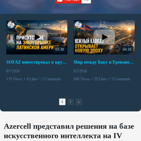
03:30
04:18
SOFAZ инвестировал в крупнейшего независимого производителя электроэнергии Перу
Мир между Баку и Ереваном запускает крупные логистические проекты
8/7/2026
8/7/2026
179 Views
•
8 Likes
•
2 Comments
696 Views
•
29 Likes
•
5 Comments
1
2
Azercell представил решения на базе
искусственного интеллекта на IV