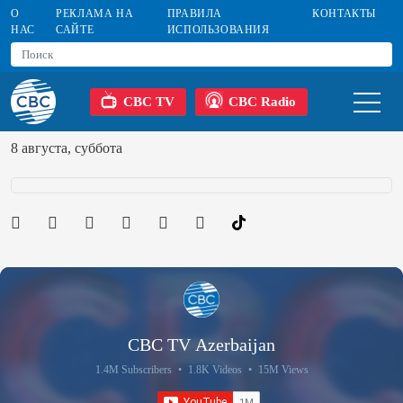
О
РЕКЛАМА НА
ПРАВИЛА
КОНТАКТЫ
НАС
САЙТЕ
ИСПОЛЬЗОВАНИЯ
CBC TV
CBC Radio
8 августа, суббота
CBC TV Azerbaijan
1.4M Subscribers
•
1.8K Videos
•
15M Views