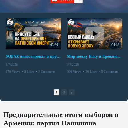
03:30
04:18
SOFAZ инвестировал в крупнейшего независимого производителя электроэнергии Перу
Мир между Баку и Ереваном запускает крупные логистические проекты
8/7/2026
8/7/2026
179 Views
•
8 Likes
•
2 Comments
696 Views
•
29 Likes
•
5 Comments
1
2
Предварительные итоги выборов в
Армении: партия Пашиняна