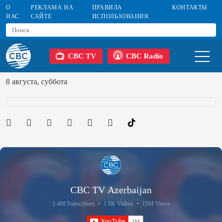
О
РЕКЛАМА НА
ПРАВИЛА
КОНТАКТЫ
НАС
САЙТЕ
ИСПОЛЬЗОВАНИЯ
CBC TV
CBC Radio
8 августа, суббота
CBC TV Azerbaijan
1.4M Subscribers
•
1.8K Videos
•
15M Views