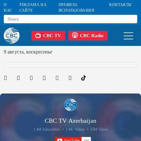
О
РЕКЛАМА НА
ПРАВИЛА
КОНТАКТЫ
НАС
САЙТЕ
ИСПОЛЬЗОВАНИЯ
CBC TV
CBC Radio
9 августа, воскресенье
CBC TV Azerbaijan
1.4M Subscribers
•
1.9K Videos
•
15M Views