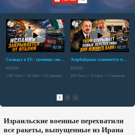
02:18
02:57
Скандал в ЕС: границы снова под контролем
Азербайджан становится мостом между Востоком и Западом
8/8/2026
8/8/2026
1.8K Views
•
28 Likes
•
4 Comments
444 Views
•
12 Likes
•
1 Comments
1
2
Израильские военные перехватили
все ракеты, выпущенные из Ирана